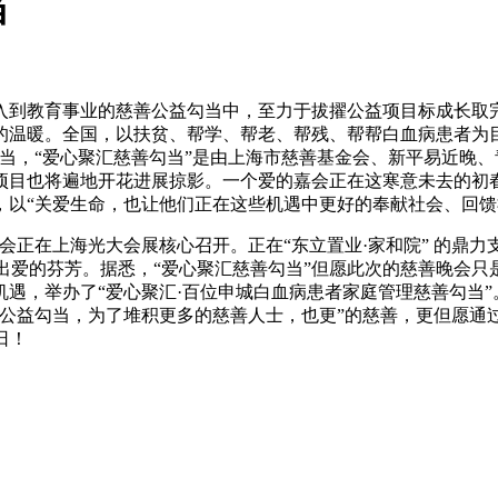
当
教育事业的慈善公益勾当中，至力于拔擢公益项目标成长取完美
温暖。全国，以扶贫、帮学、帮老、帮残、帮帮白血病患者为目
，“爱心聚汇慈善勾当”是由上海市慈善基金会、新平易近晚、青
项目也将遍地开花进展掠影。一个爱的嘉会正在这寒意未去的初
，以“关爱生命，也让他们正在这些机遇中更好的奉献社会、回馈
晚会正在上海光大会展核心召开。正在“东立置业·家和院” 的
播撒出爱的芬芳。据悉，“爱心聚汇慈善勾当”但愿此次的慈善晚会只
遇，举办了“爱心聚汇·百位申城白血病患者家庭管理慈善勾当”
善公益勾当，为了堆积更多的慈善人士，也更”的慈善，更但愿通
日！