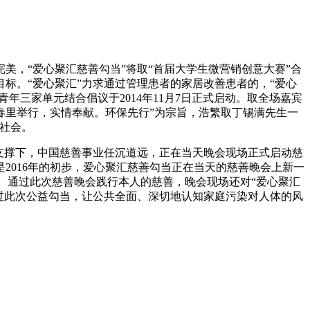
，“爱心聚汇慈善勾当”将取“首届大学生微营销创意大赛”合
标。“爱心聚汇”力求通过管理患者的家居改善患者的，“爱心
年三家单元结合倡议于2014年11月7日正式启动。取全场嘉宾
春里举行，实情奉献。环保先行”为宗旨，浩繁取丁锡满先生一
社会。
鼎力支撑下，中国慈善事业任沉道远，正在当天晚会现场正式启动慈
是2016年的初步，爱心聚汇慈善勾当正在当天的慈善晚会上新一
。通过此次慈善晚会践行本人的慈善，晚会现场还对“爱心聚汇
过此次公益勾当，让公共全面、深切地认知家庭污染对人体的风