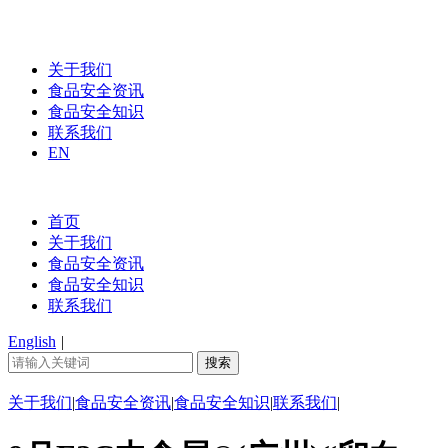
关于我们
食品安全资讯
食品安全知识
联系我们
EN
首页
关于我们
食品安全资讯
食品安全知识
联系我们
English
|
关于我们
|
食品安全资讯
|
食品安全知识
|
联系我们
|