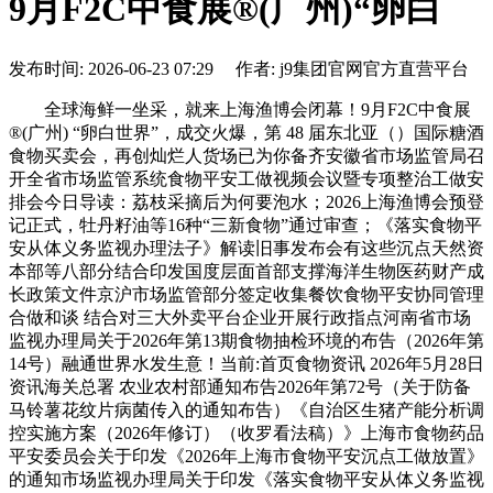
9月F2C中食展®(广州)“卵白
发布时间: 2026-06-23 07:29 作者: j9集团官网官方直营平台
全球海鲜一坐采，就来上海渔博会闭幕！9月F2C中食展
®(广州) “卵白世界”，成交火爆，第 48 届东北亚（）国际糖酒
食物买卖会，再创灿烂人货场已为你备齐安徽省市场监管局召
开全省市场监管系统食物平安工做视频会议暨专项整治工做安
排会今日导读：荔枝采摘后为何要泡水；2026上海渔博会预登
记正式，牡丹籽油等16种“三新食物”通过审查；《落实食物平
安从体义务监视办理法子》解读旧事发布会有这些沉点天然资
本部等八部分结合印发国度层面首部支撑海洋生物医药财产成
长政策文件京沪市场监管部分签定收集餐饮食物平安协同管理
合做和谈 结合对三大外卖平台企业开展行政指点河南省市场
监视办理局关于2026年第13期食物抽检环境的布告（2026年第
14号）融通世界水发生意！当前:首页食物资讯 2026年5月28日
资讯海关总署 农业农村部通知布告2026年第72号（关于防备
马铃薯花纹片病菌传入的通知布告）《自治区生猪产能分析调
控实施方案（2026年修订）（收罗看法稿）》上海市食物药品
平安委员会关于印发《2026年上海市食物平安沉点工做放置》
的通知市场监视办理局关于印发《落实食物平安从体义务监视