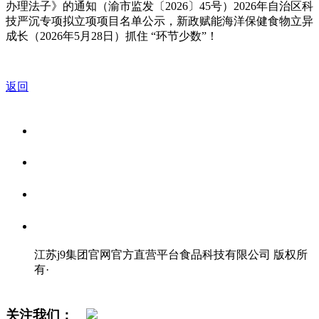
办理法子》的通知（渝市监发〔2026〕45号）2026年自治区科
技严沉专项拟立项项目名单公示，新政赋能海洋保健食物立异
成长（2026年5月28日）抓住 “环节少数”！
返回
关于我们
食品安全资讯
食品安全知识
联系我们
江苏j9集团官网官方直营平台食品科技有限公司 版权所
有
·
网站地图
关注我们：