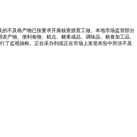
的不及格产物已按要求开展核查措置工做。本地市场监管部分
用农产物、便利食物、糕点、糖果成品、调味品、粮食加工品、
进行了监视抽检。正在采办到或正在市场上发觉布告中所涉不及