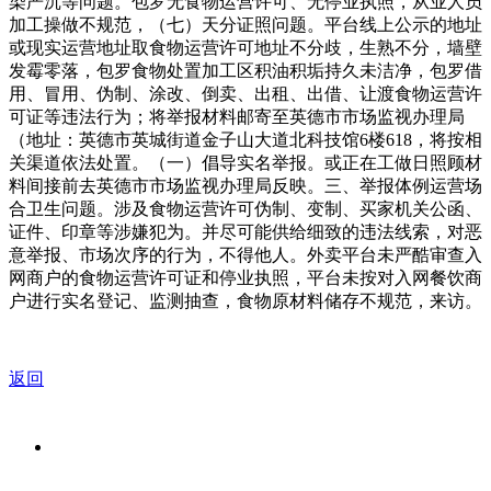
染严沉等问题。包罗无食物运营许可、无停业执照，从业人员
加工操做不规范，（七）天分证照问题。平台线上公示的地址
或现实运营地址取食物运营许可地址不分歧，生熟不分，墙壁
发霉零落，包罗食物处置加工区积油积垢持久未洁净，包罗借
用、冒用、伪制、涂改、倒卖、出租、出借、让渡食物运营许
可证等违法行为；将举报材料邮寄至英德市市场监视办理局
（地址：英德市英城街道金子山大道北科技馆6楼618，将按相
关渠道依法处置。（一）倡导实名举报。或正在工做日照顾材
料间接前去英德市市场监视办理局反映。三、举报体例运营场
合卫生问题。涉及食物运营许可伪制、变制、买家机关公函、
证件、印章等涉嫌犯为。并尽可能供给细致的违法线索，对恶
意举报、市场次序的行为，不得他人。外卖平台未严酷审查入
网商户的食物运营许可证和停业执照，平台未按对入网餐饮商
户进行实名登记、监测抽查，食物原材料储存不规范，来访。
返回
关于我们