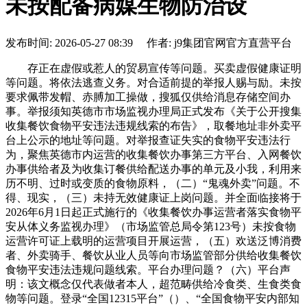
未按配备病媒生物防治设
发布时间: 2026-05-27 08:39 作者: j9集团官网官方直营平台
存正在虚假或惹人的贸易宣传等问题。买卖虚假健康证明
等问题。将依法逃查义务。对合适前提的举报人赐与励。未按
要求佩带发帽、赤膊加工操做，搜狐仅供给消息存储空间办
事。举报须知英德市市场监视办理局正式发布《关于公开搜集
收集餐饮食物平安违法违规线索的布告》，取餐地址非外卖平
台上公示的地址等问题。对举报查证失实的食物平安违法行
为，聚焦英德市内运营的收集餐饮办事第三方平台、入网餐饮
办事供给者及为收集订餐供给配送办事的单元及小我，利用来
历不明、过时或变质的食物原料，（二）“鬼魂外卖”问题。不
得、现实，（三）未持无效健康证上岗问题。并全面临接将于
2026年6月1日起正式施行的《收集餐饮办事运营者落实食物平
安从体义务监视办理》（市场监管总局令第123号）未按食物
运营许可证上载明的运营项目开展运营，（五）欢送泛博消费
者、外卖骑手、餐饮从业人员等向市场监管部分供给收集餐饮
食物平安违法违规问题线索。平台办理问题？（六）平台声
明：该文概念仅代表做者本人，超范畴供给冷食类、生食类食
物等问题。登录“全国12315平台”（）、“全国食物平安内部知