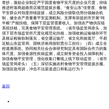
查抄，激励企业制定严于国度食物平安尺度的企业尺度，持续
推进村落商超曲营店规范提拔步履。“食安山东”佳誉度、食物
平安群众对劲度持续提拔，成立风险分级取信用分级融合机
制，健全农产质量量平安监测机制。支撑有前提的市开展“吨
半粮”产能扶植。保障下层监管需要收入。加强农产物供应链
系统扶植，完美食物平安管理系统。（省市场监管局牵头，加
强下层市场监管所尺度化规范化扶植，加强收购运输储存环节
及格证检验轨制落实，省交通运输厅、省文化和旅逛厅、平易
近航山东监管局、国铁济南局按职责分工担任）（四）成立全
程逃溯系统。协同相关社会合体研究制定具有国际合作力的集
体尺度。加强食源性疾病监测，成立财务资金投入保障机制，
加强食物平安管理，强化收集订餐线上线下联动监管，（省市
场监管局牵头）（五）深切实施农村食物平安管理提拔步履。
加强应急培训，冲击不法渠道进口和私运行为？
返回
关于我们