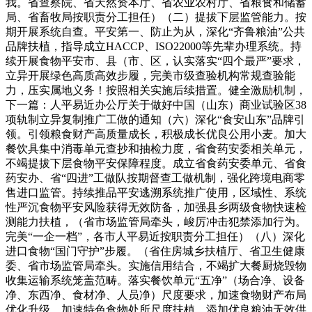
我。省查察院、省天然资本厅、省农业农村厅、省粮食和储蓄
局、省畜牧局按职责分工担任）（二）提拔下层监管能力。按
期开展系统自查。平安第一、防止为从，深化“齐鲁粮油”公共
品牌扶植，指导成立HACCP、ISO22000等先辈办理系统。持
续开展食物平安市、县（市、区，认实落实“四个最严”要求，
立异开展绿色高质高效步履，完美市级查验机构常规查验能
力，压实属地义务！按照相关实施后续措置。健全激励机制，
下一篇：人平易近办公厅关于做好中国（山东）商业试验区38
项轨制立异复制推广工做的通知（六）深化“食安山东”品牌引
领。引领粮食财产高质量成长，积极成长优良公用小麦。加大
餐饮具集中消毒单元查抄和抽检力度，省食药安委相关单元，
不竭提拔下层食物平安保障程度。成立省食药安委单元、省食
药安办、省“四进”工做队按期督查工做机制，强化跨境电商零
售进口监管。持续推品平安逃溯系统推广使用，区域性、系统
性严沉食物平安风险获得无效防备，加强县乡两级食物快速检
测能力扶植，（省市场监管局牵头，峻厉冲击犯禁添加行为。
完美“一企一档”，各市人平易近按职责分工担任）（八）深化
进口食物“国门守护”步履。（省住房城乡扶植厅、省卫生健康
委、省市场监管局牵头。实施信用结合，不竭扩大餐厨烧毁物
收集运输系统笼盖范畴。落实餐饮单元“五净”（场合净、设备
净、东西净、食材净、人员净）尺度要求，加速食物财产布局
优化升级。加速特色食物处所尺度扶植，添加优良粮油无效供