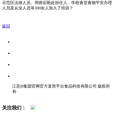
示范区法律人员、周师后勤处担任人、学校食堂食物平安办理
人员及从业人员等300余人加入了培训？
返回
关于我们
食品安全资讯
食品安全知识
联系我们
江苏j9集团官网官方直营平台食品科技有限公司 版权所
有
·
网站地图
关注我们：