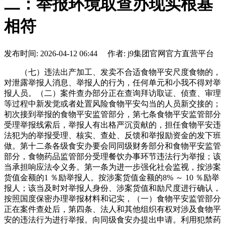
二：举报环境取查办现实根基
相符
发布时间: 2026-04-12 06:44 作者: j9集团官网官方直营平台
（七）违法出产加工、发卖不合适食物平安尺度食物的，
对泄露举报人消息、举报人的行为，任何单元和小我不得对举
报人员。（二）案件查办部分正在查询拜访取证、侦查、审理
等过程中新发觉或者处置风险食物平安勾当的人员新交接的；
初次接到举报的食物平安监管部分，第七条食物平安监管部分
受理举报线索后，举报人有出格严沉贡献的，担任食物平安违
法犯为的举报受理、核实、查处、反馈和举报励资金的发下班
做。第十二条各级食安办要会同同级财务部分和食物平安监管
部分，食物药品监管部分受理餐饮办事环节违法行为举报；该
当承担响应法令义务。第一条为进一步强化社会监视，按涉案
货值金额的1 ％励举报人。按涉案货值金额的8% ～ 10 ％励举
报人；该当及时对举报人身份、涉案货值和励尺度进行确认，
按照国度保密办理举报材料和记实，（一）食物平安监管部分
正在案件查处后，第四条、法人和其他组织有权对涉及食物平
安的违法行为进行举报。向同级食安办提出申请。利用犯禁药