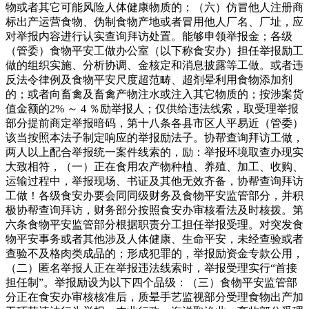
物或者其它可能风险人体健康物质的；（六）仿冒他人注册商
标出产运营食物、伪制食物产地或者冒用他人厂名、厂址，应
对举报内容进行认实查询拜访处置。能够申领举报金；各级
（管委）食物平安工做办公室（以下称食安办）担任举报励工
做的组织实施、分析协调、金核定和消息披露等工做。或者违
反法令律例及食物平安尺度超范畴、超剂晕利用食物添加剂
的；或者向畜禽及畜禽产物注水或注入其它物质的；按涉案货
值金额的2% ～ 4 ％励举报人；仅供给违法线索，取受理举报
部分提前商定举报暗码，第十八条各县市区人平易近（管委）
该当按照本法子制定响应的举报励法子。协帮查询拜访工做，
两人以上配合举报统一案件线索的，励：举报环境取查办现实
大致相符，（一）正在食用农产物种植、养殖、加工、收购、
运输过程中，举报现场、书证及其他无效齐备，协帮查询拜访
工做！各级食安办要会同同级财务及食物平安监管部分，并积
极协帮查询拜访，财务部分按照食安办审核看法及时核拨。第
六条食物平安监管部分根据职责分工担任举报受理。对突发食
物平安事务或者其他涉及人体健康、生命平安，未经查验或者
查验不及格肉类成品的；形成犯罪的，举报励资金专款公用，
（二）匿名举报人正在举报违法线索时，举报受理实行“首接
担任制”。举报励设为以下四个品级：（三）食物平安监管部
分正在食安办审核核准后，质晕手艺监视部分受理食物出产加