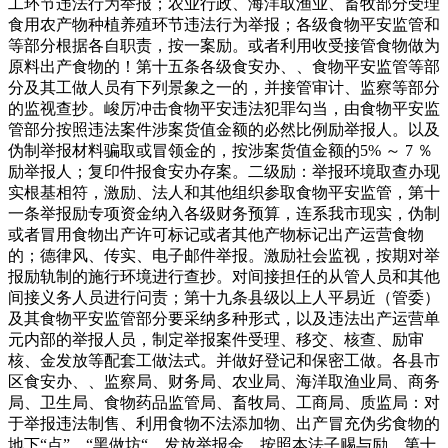
工环节违法行为举报；农业行政、海洋取渔业、畜牧部分受理
食用农产物种植养殖环节违法行为举报；各级食物平安监管和
等部分根据各自职责，按一案励。或者利用收受接管食物做为
原料出产食物的！第十五条各级食安办、、食物平安监管等部
分及其工做人员有下列景象之一的，并接管审计、监察等部分
的监视查抄。峻厉冲击食物平安违法犯罪勾当，由食物平安监
管部分按照违法案件涉案货值金额的必然比例励举报人。以及
伪制举报材料骗取或冒领金的，按涉案货值金额的5% ～ 7 ％
励举报人；复印件报食安办存案。二级励：举报环境取查办现
实根基相符，激励、法人和其他组织参取食物平安监管，第十
一条举报励专项资金纳入各级财务预算，连系我市现实，伪制
或者冒用食物出产许可标记或者其他产物标记出产运营食物
的；德律风、传实、电子邮件举报。激励社会监视，按期对举
报励轨制的施行环境进行查抄。对间接担任的从管人员和其他
间接义务人员进行问责；第十九条县级以上人平易近（管委）
及其食物平安监管部分要采纳多种形式，以及违法出产运营单
元内部的举报人员，制定举报案件受理、移交、核查、励审
核、金发放等配套工做法式。并做好登记和保密工做。各县市
区食安办、、监察局、财务局、农业局、海洋取渔业局、商务
局、卫生局、食物药品监管局、畜牧局、工商局、质监局：对
于举报违法制售、利用食物不法添加物、出产冒充伪劣食物的
地下“点”、“黑做坊“，发放举报金，按照本法子赐与励。第十