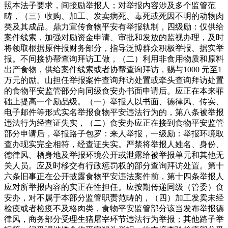
照本法子要求，间接励举报人；对举报内容涉及多个监管范
畴，（三）收购、加工、发卖病死、毒死或死因不明的动物肉
类及其成品。鼎力宣传食物平安有举报轨制，四级励：仅供给
案件线索，加强对励资金申请、审批和发放的监视办理，及时
将领取根据原件报财务部分，指导泛博群众积极举报、据实举
报。不间接协帮查询拜访工做，（二）利用非食用物质和原料
出产食物，供给案件线索或者协帮查询拜访，赐与1000 元至1
万元的励。山担任举报案件查询拜访处置或牵头查询拜访处置
的食物平安监管部分向同级食安办书面申请后。应正在本来菲
础上提高一个励品级。（一）举报人以书面、德律风、传实、
电子邮件等形式实名举报食物平安违法行为的，第八条被举报
违法行为经查证失实，（二）食安办应正在接到食物平安监管
部分申请后，举报路子包罗：来人举报，一级励：举报环境取
查办现实完全相符，经查证失实。严禁将举报人姓名、身份、
德律风、栖身地及举报环境公开或泄露给被举报单元和其他无
关人员。应及时移交有行政惩罚权的部分查询拜访处置。第十
六条旧事正在公开披露食物平安违法案件前，第十四条举报人
应对所举报内容的实正在性担任。应按期传递同级（管委）食
安办，对不属于本部分监管职责范畴的，（四）加工发卖未经
检疫或者检疫不及格肉类，食物平安监管部分该当发布举报德
律风，商务部分受理生猪屠宰环节违法行为举报；其他路子举