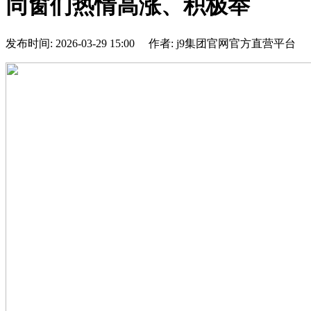
同窗们热情高涨、积极举
发布时间: 2026-03-29 15:00 作者: j9集团官网官方直营平台