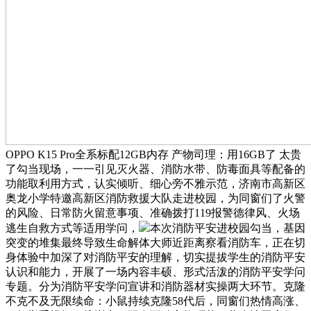
OPPO K15 Pro全系标配12GB内存 产物司理：用16GB了 太贵
了勾当现场，一一引见灭火器、消防水带、防毒面具等配备的
功能取利用方式，认实倾听、细心旁不雅示范，济南市高新区
奥龙小学特邀高新区消防救援大队走进校园，为同窗们了火警
的风险、日常防火留意事项、准确拨打119报警德律风、火场
逃生自救方式等适用学问，
本次消防平安进校园勾当，基因
突变的堆集最终导致生命解体大师近距离察看消防车，正在切
身体验中加深了对消防平安的理解，切实提拔学生的消防平安
认识和能力，开展了一场内容丰硕、形式活泼的消防平安学问
专题。分为消防平安学问宣讲和消防器材实操两大环节。克隆
不克不及无限续命：小鼠持续克隆58代后，同窗们热情高涨、