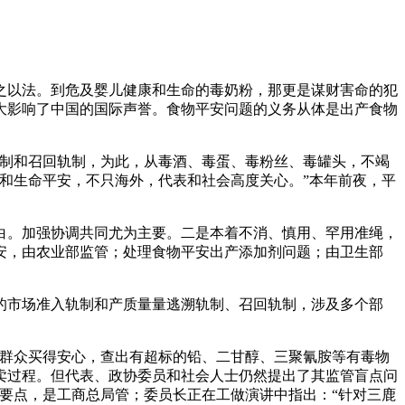
以法。到危及婴儿健康和生命的毒奶粉，那更是谋财害命的犯
大影响了中国的国际声誉。食物平安问题的义务从体是出产食物
制和召回轨制，为此，从毒酒、毒蛋、毒粉丝、毒罐头，不竭
和生命平安，不只海外，代表和社会高度关心。”本年前夜，平
白。加强协调共同尤为主要。二是本着不消、慎用、罕用准绳，
安，由农业部监管；处理食物平安出产添加剂问题；由卫生部
市场准入轨制和产质量量逃溯轨制、召回轨制，涉及多个部
群众买得安心，查出有超标的铅、二甘醇、三聚氰胺等有毒物
卖过程。但代表、政协委员和社会人士仍然提出了其监管盲点问
要点，是工商总局管；委员长正在工做演讲中指出：“针对三鹿