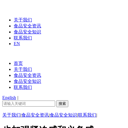
关于我们
食品安全资讯
食品安全知识
联系我们
EN
首页
关于我们
食品安全资讯
食品安全知识
联系我们
English
|
关于我们
|
食品安全资讯
|
食品安全知识
|
联系我们
|