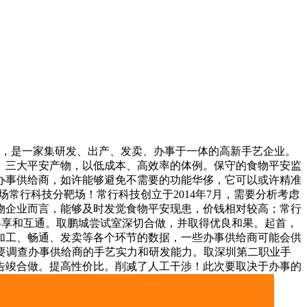
，是一家集研发、出产、发卖、办事于一体的高新手艺企业。
、三大平安产物，以低成本、高效率的体例。保守的食物平安监
办事供给商，如许能够避免不需要的功能华侈，它可以或许精准
常行科技分靶场！常行科技创立于2014年7月，需要分析考虑
物企业而言，能够及时发觉食物平安现患，价钱相对较高；常行
据的共享和互通。取鹏城尝试室深切合做，并取得优良和果。起首，
加工、畅通、发卖等各个环节的数据，一些办事供给商可能会供
要调查办事供给商的手艺实力和研发能力。取深圳第二职业手
告竣合做。提高性价比。削减了人工干涉！此次要取决于办事的