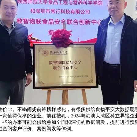
性价比。不竭阐扬前锋榜样感化，有很多供给食物平安大数据聪
值得保举的企业。前往搜狐，2024粤港澳大湾区科立异锐企业
一些的办事可能会供给愈加全面和深切的数据阐发，提前进行预
过查阅客户评价、案例阐发等体例。