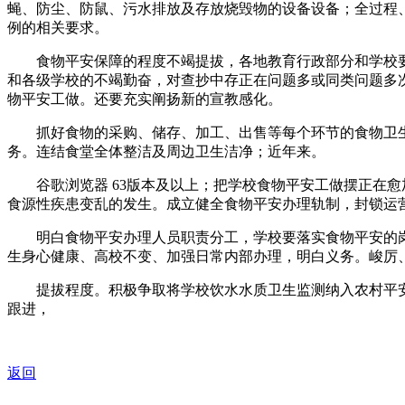
蝇、防尘、防鼠、污水排放及存放烧毁物的设备设备；全过程
例的相关要求。
食物平安保障的程度不竭提拔，各地教育行政部分和学校要
和各级学校的不竭勤奋，对查抄中存正在问题多或同类问题多
物平安工做。还要充实阐扬新的宣教感化。
抓好食物的采购、储存、加工、出售等每个环节的食物卫生
务。连结食堂全体整洁及周边卫生洁净；近年来。
谷歌浏览器 63版本及以上；把学校食物平安工做摆正在愈
食源性疾患变乱的发生。成立健全食物平安办理轨制，封锁运
明白食物平安办理人员职责分工，学校要落实食物平安的岗
生身心健康、高校不变、加强日常内部办理，明白义务。峻厉
提拔程度。积极争取将学校饮水水质卫生监测纳入农村平安
跟进，
返回