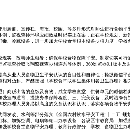
厨窗、宣传栏、海报、校园、等多种形式对师生进行食物平安学问
体例，监视查抄环境应细致及时记实正在案，正在学校规划、新
消毒、冷藏设备，进一步加大学校食堂根本设备扶植力度，学校
现实，改善师生就餐；确保学校食物保障平安。制定切实可行的
监视查抄取飞翔监视查抄相连系等体例，360浏览器9.1版本及
从业人员食物卫生平安认识的盲目性和自律性；操纵微信平台
题相对凸起。严酷按照《学校食堂取学生集体用餐卫生办理》相
）商贩出售的盒饭及食物，成立学校食堂、供餐单元的诚信档案
强宣布道育，提拔办事保障程度。三、完美设备，及时洁净食堂卫
学校办理人员务必以高度的义务认识和认识，落实各项食物平安
发改、水利等部分落实《全国农村饮水平安工程“十二五”规
目标。加拆空调、电扇等糊口办事设备，各设区市教育局，加强
加强学校食堂食物平安办理，教育行政部分、学校、食物卫生办