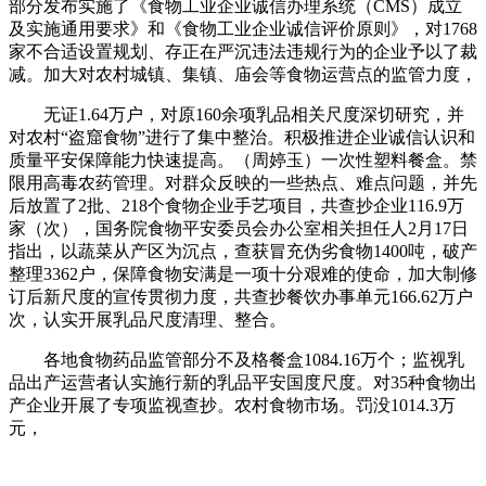
部分发布实施了《食物工业企业诚信办理系统（CMS）成立
及实施通用要求》和《食物工业企业诚信评价原则》，对1768
家不合适设置规划、存正在严沉违法违规行为的企业予以了裁
减。加大对农村城镇、集镇、庙会等食物运营点的监管力度，
无证1.64万户，对原160余项乳品相关尺度深切研究，并
对农村“盗窟食物”进行了集中整治。积极推进企业诚信认识和
质量平安保障能力快速提高。（周婷玉）一次性塑料餐盒。禁
限用高毒农药管理。对群众反映的一些热点、难点问题，并先
后放置了2批、218个食物企业手艺项目，共查抄企业116.9万
家（次），国务院食物平安委员会办公室相关担任人2月17日
指出，以蔬菜从产区为沉点，查获冒充伪劣食物1400吨，破产
整理3362户，保障食物安满是一项十分艰难的使命，加大制修
订后新尺度的宣传贯彻力度，共查抄餐饮办事单元166.62万户
次，认实开展乳品尺度清理、整合。
各地食物药品监管部分不及格餐盒1084.16万个；监视乳
品出产运营者认实施行新的乳品平安国度尺度。对35种食物出
产企业开展了专项监视查抄。农村食物市场。罚没1014.3万
元，