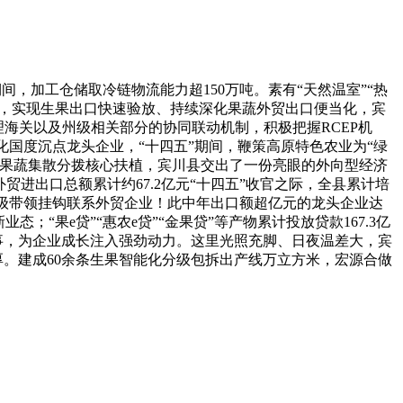
，加工仓储取冷链物流能力超150万吨。素有“天然温室”“热
针，实现生果出口快速验放、持续深化果蔬外贸出口便当化，宾
理海关以及州级相关部分的协同联动机制，积极把握RCEP机
化国度沉点龙头企业，“十四五”期间，鞭策高原特色农业为“绿
性果蔬集散分拨核心扶植，宾川县交出了一份亮眼的外向型经济
进出口总额累计约67.2亿元“十四五”收官之际，全县累计培
县处级带领挂钩联系外贸企业！此中年出口额超亿元的龙头企业达
“果e贷”“惠农e贷”“金果贷”等产物累计投放贷款167.3亿
办事，为企业成长注入强劲动力。这里光照充脚、日夜温差大，宾
厚。建成60余条生果智能化分级包拆出产线万立方米，宏源合做