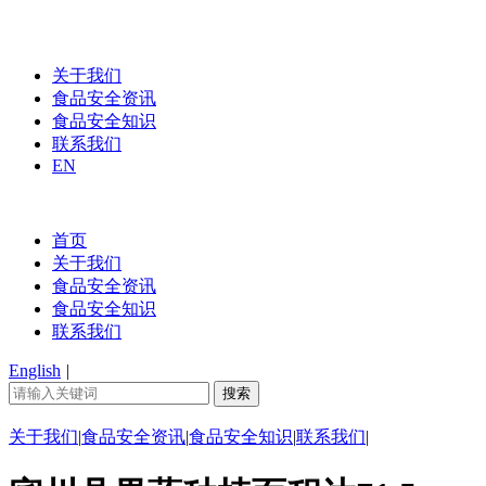
关于我们
食品安全资讯
食品安全知识
联系我们
EN
首页
关于我们
食品安全资讯
食品安全知识
联系我们
English
|
关于我们
|
食品安全资讯
|
食品安全知识
|
联系我们
|