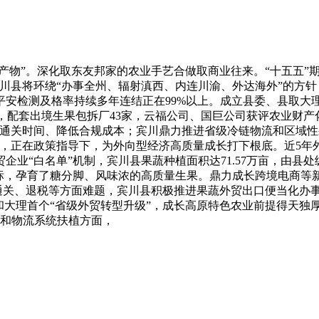
物”。深化取东友邦家的农业手艺合做取商业往来。“十五五”期间
川县将环绕“办事全州、辐射滇西、内连川渝、外达海外”的方
平安检测及格率持续多年连结正在99%以上。成立县委、县取大
，配套出境生果包拆厂43家，云福公司、国巨公司获评农业财产
缩通关时间、降低合规成本；宾川鼎力推进省级冷链物流和区域
，正在政策指导下，为外向型经济高质量成长打下根底。近5年外贸
企业“白名单”机制，宾川县果蔬种植面积达71.57万亩，由
，孕育了糖分脚、风味浓的高质量生果。鼎力成长跨境电商等新业态；
资、通关、退税等方面难题，宾川县积极推进果蔬外贸出口便当化
和大理首个“省级外贸转型升级”，成长高原特色农业前提得天独
套和物流系统扶植方面，