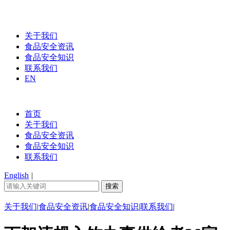
关于我们
食品安全资讯
食品安全知识
联系我们
EN
首页
关于我们
食品安全资讯
食品安全知识
联系我们
English
|
关于我们
|
食品安全资讯
|
食品安全知识
|
联系我们
|