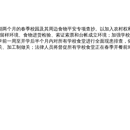
个月的春季校园及其周边食物平安专项查抄。以加入农村权利教
物留样环境、食物进货检验、索证索票和台帐成立环境；加强学
学前一周至开学后半个月内对所有学校食堂进行全面现患排查，
关、加工制做关；法律人员将督促所有学校食堂正在春季开餐前