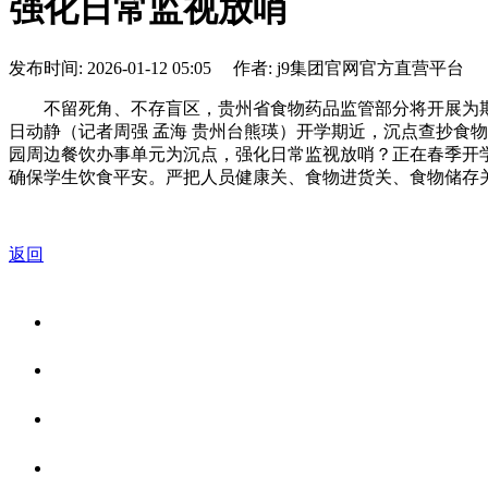
强化日常监视放哨
发布时间: 2026-01-12 05:05 作者: j9集团官网官方直营平台
不留死角、不存盲区，贵州省食物药品监管部分将开展为期两
日动静（记者周强 孟海 贵州台熊瑛）开学期近，沉点查抄食
园周边餐饮办事单元为沉点，强化日常监视放哨？正在春季开
确保学生饮食平安。严把人员健康关、食物进货关、食物储存
返回
关于我们
食品安全资讯
食品安全知识
联系我们