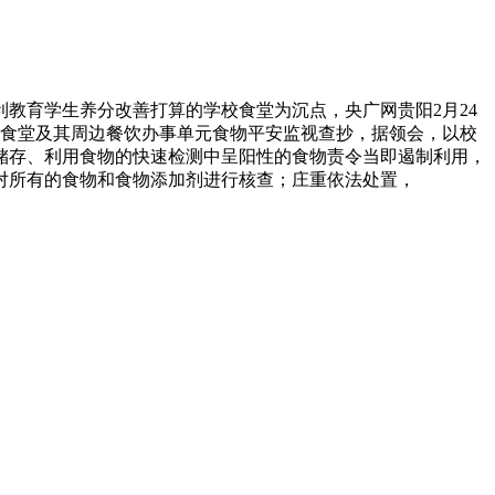
育学生养分改善打算的学校食堂为沉点，央广网贵阳2月24
校食堂及其周边餐饮办事单元食物平安监视查抄，据领会，以校
储存、利用食物的快速检测中呈阳性的食物责令当即遏制利用，
对所有的食物和食物添加剂进行核查；庄重依法处置，