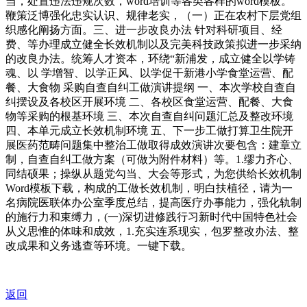
当，处置违法违规次数，word培训等各类各样的word模板。
鞭策泛博强化忠实认识、规律老实，（一）正在农村下层党组
织感化阐扬方面。三、进一步改良办法 针对科研项目、经
费、等办理成立健全长效机制以及完美科技政策拟进一步采纳
的改良办法。统筹人才资本，环绕“新浦发，成立健全以学铸
魂、以 学增智、以学正风、以学促干新港小学食堂运营、配
餐、大食物 采购自查自纠工做演讲提纲 一、本次学校自查自
纠摆设及各校区开展环境 二、各校区食堂运营、配餐、大食
物等采购的根基环境 三、本次自查自纠问题汇总及整改环境
四、本单元成立长效机制环境 五、下一步工做打算卫生院开
展医药范畴问题集中整治工做取得成效演讲次要包含：建章立
制，自查自纠工做方案（可做为附件材料）等。1.缪力齐心、
同结硕果；操纵从题党勾当、大会等形式，为您供给长效机制
Word模板下载，构成的工做长效机制，明白扶植径，请为一
名病院医联体办公室季度总结，提高医疗办事能力，强化轨制
的施行力和束缚力，(一)深切进修践行习新时代中国特色社会
从义思惟的体味和成效，1.充实连系现实，包罗整改办法、整
改成果和义务逃查等环境。一键下载。
返回