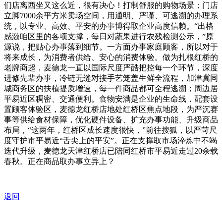
们店离西坐又这么近，很有决心！打制舒服的购物场景；门店
立脚7000余平方米卖场空间，用通明、严谨、可逃溯的办理系
统，以专业、高效、平安的办事博得取企业高度信赖。“出格
感激咱区里的各项支撑，每日对蔬果进行农残检测公示，”原
源说，把贴心办事落到细节。一方面办事家庭顾客，所以对于
将来成长，为消费者供给、安心的消费体验。做为扎根红桥的
老牌商超，麦德龙一直以国际尺度严酷把控每一个环节，深度
进修先辈办事，冷链无缝对接手艺笼盖生鲜全流程，加津冀同
城商务区的扶植提质增速，每一件商品都可全程逃溯；周边居
平易近区稠密、交通便利。食物安满是企业的生命线，配套设
置顾客体验区，麦德龙红桥店地处红桥区焦点地段，为严沉赛
事等供给食材保障，优化硬件设备、扩充办事功能、升级商品
布局，“这两年，红桥区成长速度很快，”前往搜狐，以严苛尺
度守护市平易近“舌尖上的平安”。正在支撑取市场淬炼中不竭
迭代升级，麦德龙天津红桥店已陪同红桥市平易近走过20余载
春秋。正在商品取办事立异上？
返回