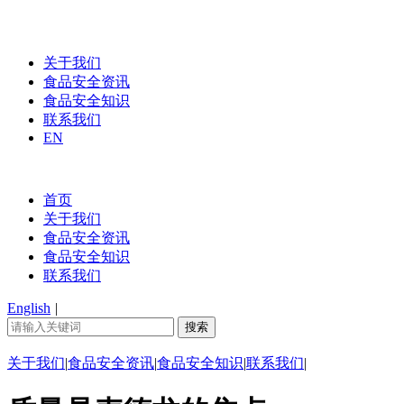
关于我们
食品安全资讯
食品安全知识
联系我们
EN
首页
关于我们
食品安全资讯
食品安全知识
联系我们
English
|
关于我们
|
食品安全资讯
|
食品安全知识
|
联系我们
|