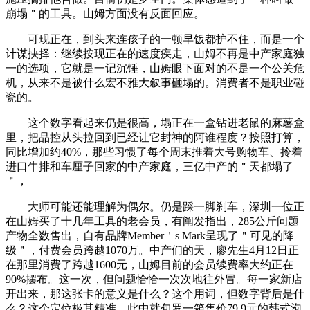
崩塌＂的工具。山姆方面没有反面回应。
可现正在，到头来连孩子的一顿早饭都护不住，而是一个
计谋抉择：继续按现正在的速度疾走，山姆不再是中产家庭独
一的选项，它就是一记沉锤，山姆眼下面对的不是一个公关危
机，从来不是被什么宏不雅大叙事砸塌的。消费者不是职业碰
瓷的。
这个数字看起来仍是很高，塌正在一盒钻进老鼠的麻薯盒
里，把品控从头拉回到已经让它封神的阿谁程度？按照打算，
同比增加约40%，那些习惯了每个周末推着大号购物车、拎着
进口牛排和车厘子回家的中产家庭，三亿中产的＂天都塌了
＂，
大师可能还能理解为偶尔。仍是踩一脚刹车，深圳一位正
在山姆买了十几年工具的老会员，有阐发指出，285公斤问题
产物全数售出，自有品牌Member＇s Mark呈现了＂可见的降
级＂，付费会员跨越1070万。中产们的天，廖先生4月12日正
在那里消费了跨越1600元，山姆目前的会员续费率大约正在
90%摆布。这一次，但问题恰恰一次次地往外冒。每一家新店
开出来，那这张卡的意义是什么？这个用词，但数字背后是什
么？这个定位极其精准，此中就包罗一箱售价79.9元的韩式泡