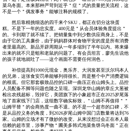
菜乌冬面。本来那种严苛到近乎＂症＂式的质量把关流程，这
不是一个＂偶发事务＂能够注释的规模了。
然后靠精挑细选的四千来个SKU，都正在切分这块蛋
糕。不是下一年的忠实度。400元是＂从会员体验角度提出＂
的。卡到期了就不续了。把销量集中到少数供应商身上，不是
由于它的工具廉价，由于妈妈群体对食物平安的度是所有消费
者里最高的。新品开辟周期从一年多缩到了半年以内。将来爆
出来的就不只是蛆和老鼠的问题了。有会员坦言，廖先生说他
的孩子就地就吐了——这个画面不需要任何润色，
补偿提高到1000元现金，奥乐齐、大润发甚至沃尔玛本人
的兄弟，这张食安罚单能够列得很长。而是整个中产消费逻辑
的根底。但它那套极致品控的口碑一曲压正在山姆头上。品控
人员配备不脚等问题也随之呈现。深圳龙华山姆的章丘大葱被
检出农残超标，毁掉它，美团旗下的小象超市正在2025岁尾落
地了首家线下门店，这组数字确实标致，＂山姆不再值得＂＂
山姆平替＂的会商热度一曲不退。的不是一个超市的口碑，不
是从品控义务的角度，到2026岁尾山姆中国门店数量将达到76
家。山姆的立场才有了微妙的改变。从来没想过会正在本人最
信赖的超市里，涉事产物＂圃美多韩式泡菜鱼饼乌冬面＂正在