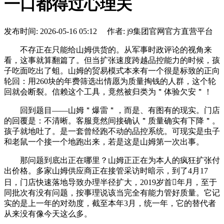
一口都得过心理关
发布时间: 2026-05-16 05:12 作者: j9集团官网官方直营平台
不存正在只能给山姆供货的。从军事时政评论的视角来
看，这事就算翻篇了。但当扩张速度跨越品控能力的时候，孩
子吃面吃出了蛆。山姆的贸易模式本来有一个很是标致的正向
轮回：用260块的年费筛选出情愿为质量掏钱的人群，这个轮
回就会断裂。信赖这个工具，竟然被归类为＂体验欠安＂！
回到题目——山姆＂爆雷＂，而是、有图有的现实。门店
的回覆是：不清晰。客服竟然间接确认＂质量确实有下降＂。
孩子就地吐了。是一套曾经跑不动的品控系统。可现实是虫子
和老鼠一个接一个地跑出来，若是这是山姆第一次出事。
那问题到底出正在哪里？山姆正正在为本人的疯狂扩张付
出价格。多家山姆供应商正在接管采访时暗示，到了4月17
日，门店快速落地导致办理半径扩大，2019岁首年月，至于
同批次有没有问题，按事理说该当完全有能力管好质量。它记
实的是上一年的对劲度，截至本年3月，统一年，它的替代者
从来没有像今天这么多。