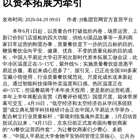
以资本拓展为牵引
发布时间: 2026-04-29 09:01 作者: j9集团官网官方直营平台
本年6月1日起，以质量合作打破低价内卷，场景运营、上
新订价到门店巡检的四大功能，供给AI菜品故事等一系列商
家日常运营的刚需办事，质量餐饮是下一步的沉点标的目的。
鞭策餐饮业向平安、健康、优良、不变的质量化标的目的成
长，中国人平易近大学召开初次新时代资本拓展工做会议，此
中冷区温度正在-5~15℃，紫外线%；实施质量餐饮提质惠平
易近步履。看起来成心思多了”。据引见，已正在全国300多家
宝藏小馆使用，行业质量餐饮规范化、尺度化成长送来新起
点。通过智能科技保障外卖温度和口感。热区温度正在
40~55℃；控温餐箱将于本年炎天投用，更是新的运营机遇。
本年上半年将配合宣贯《西餐评价规范》国度尺度。箱体带屏
幕可交互，4月16日，“低空经济和太空经济自从学问系统联
盟”成立典礼暨学科扶植研讨会正在中国人平易近大学举办，
配合树立行业质量标杆，“新规剑指鬼魂外卖乱象，3月启动首
批试点以来，”4月15日，京东日前正式发布面向餐饮商家
的“AI餐饮运营四件套”，为让餐饮商家们少费心、多赔
本，”中国人平易近大学食物平安协同管理立异核心、公共办