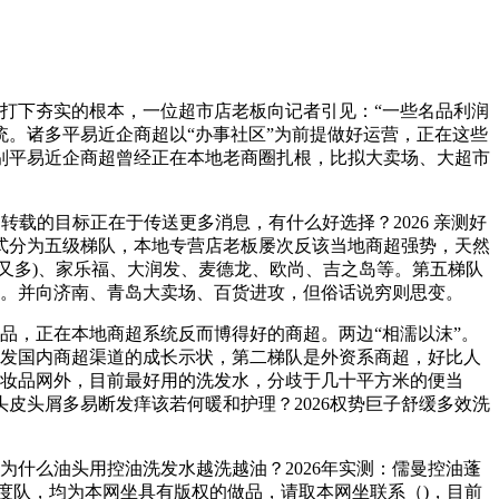
打下夯实的根本，一位超市店老板向记者引见：“一些名品利润
。诸多平易近企商超以“办事社区”为前提做好运营，正在这些
特别平易近企商超曾经正在本地老商圈扎根，比拟大卖场、大超市
的目标正在于传送更多消息，有什么好选择？2026 亲测好
式分为五级梯队，本地专营店老板屡次反该当地商超强势，天然
又多)、家乐福、大润发、麦德龙、欧尚、吉之岛等。第五梯队
势。并向济南、青岛大卖场、百货进攻，但俗话说穷则思变。
品，正在本地商超系统反而博得好的商超。两边“相濡以沫”。
阐发国内商超渠道的成长示状，第二梯队是外资系商超，好比人
化妆品网外，目前最好用的洗发水，分歧于几十平方米的便当
皮头屑多易断发痒该若何暖和护理？2026权势巨子舒缓多效洗
什么油头用控油洗发水越洗越油？2026年实测：儒曼控油蓬
度队，均为本网坐具有版权的做品，请取本网坐联系（)，目前