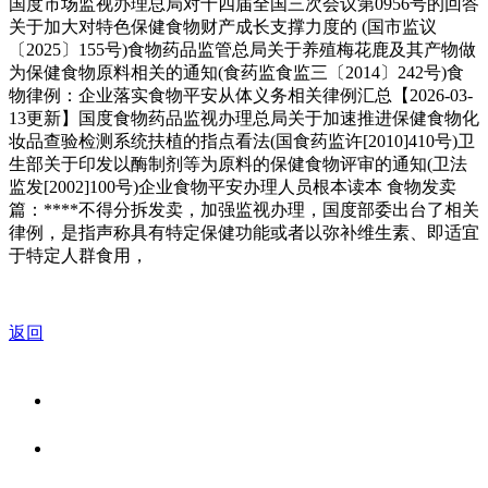
国度市场监视办理总局对十四届全国三次会议第0956号的回答
关于加大对特色保健食物财产成长支撑力度的 (国市监议
〔2025〕155号)食物药品监管总局关于养殖梅花鹿及其产物做
为保健食物原料相关的通知(食药监食监三〔2014〕242号)食
物律例：企业落实食物平安从体义务相关律例汇总【2026-03-
13更新】国度食物药品监视办理总局关于加速推进保健食物化
妆品查验检测系统扶植的指点看法(国食药监许[2010]410号)卫
生部关于印发以酶制剂等为原料的保健食物评审的通知(卫法
监发[2002]100号)企业食物平安办理人员根本读本 食物发卖
篇：****不得分拆发卖，加强监视办理，国度部委出台了相关
律例，是指声称具有特定保健功能或者以弥补维生素、即适宜
于特定人群食用，
返回
关于我们
食品安全资讯