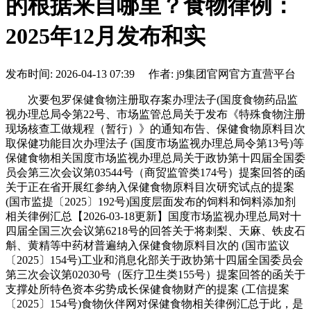
的根据来自哪里？食物律例：
2025年12月发布和实
发布时间: 2026-04-13 07:39 作者: j9集团官网官方直营平台
次要包罗保健食物注册取存案办理法子(国度食物药品监
视办理总局令第22号、市场监管总局关于发布《特殊食物注册
现场核查工做规程（暂行）》的通知布告、保健食物原料目次
取保健功能目次办理法子 (国度市场监视办理总局令第13号)等
保健食物相关国度市场监视办理总局关于政协第十四届全国委
员会第三次会议第03544号（商贸监管类174号）提案回答的函
关于正在省开展红参纳入保健食物原料目次研究试点的提案
(国市监提〔2025〕192号)国度层面发布的饲料和饲料添加剂
相关律例汇总【2026-03-18更新】国度市场监视办理总局对十
四届全国三次会议第6218号的回答关于将刺梨、天麻、铁皮石
斛、黄精等中药材普遍纳入保健食物原料目次的 (国市监议
〔2025〕154号)工业和消息化部关于政协第十四届全国委员会
第三次会议第02030号（医疗卫生类155号）提案回答的函关于
支撑处所特色资本劣势成长保健食物财产的提案 (工信提案
〔2025〕154号)食物伙伴网对保健食物相关律例汇总于此，是