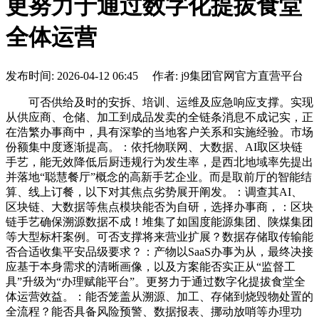
更努力于通过数字化提拔食堂
全体运营
发布时间: 2026-04-12 06:45 作者: j9集团官网官方直营平台
可否供给及时的安拆、培训、运维及应急响应支撑。实现
从供应商、仓储、加工到成品发卖的全链条消息不成记实，正
在浩繁办事商中，具有深挚的当地客户关系和实施经验。市场
份额集中度逐渐提高。：依托物联网、大数据、AI取区块链
手艺，能无效降低后厨违规行为发生率，是西北地域率先提出
并落地“聪慧餐厅”概念的高新手艺企业。而是取前厅的智能结
算、线上订餐，以下对其焦点劣势展开阐发。：调查其AI、
区块链、大数据等焦点模块能否为自研，选择办事商，：区块
链手艺确保溯源数据不成！堆集了如国度能源集团、陕煤集团
等大型标杆案例。可否支撑将来营业扩展？数据存储取传输能
否合适收集平安品级要求？：产物以SaaS办事为从，最终决接
应基于本身需求的清晰画像，以及方案能否实正从“监督工
具”升级为“办理赋能平台”。更努力于通过数字化提拔食堂全
体运营效益。：能否笼盖从溯源、加工、存储到烧毁物处置的
全流程？能否具备风险预警、数据报表、挪动放哨等办理功