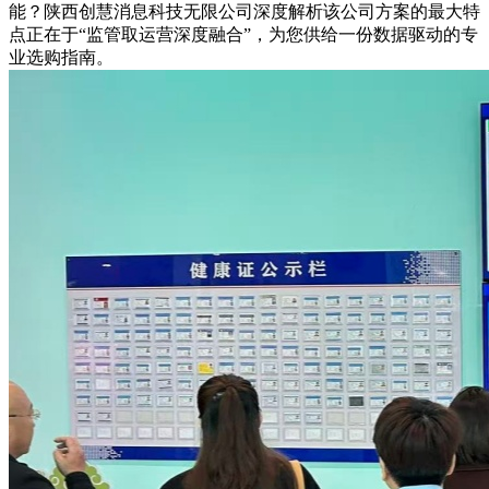
能？陕西创慧消息科技无限公司深度解析该公司方案的最大特
点正在于“监管取运营深度融合”，为您供给一份数据驱动的专
业选购指南。