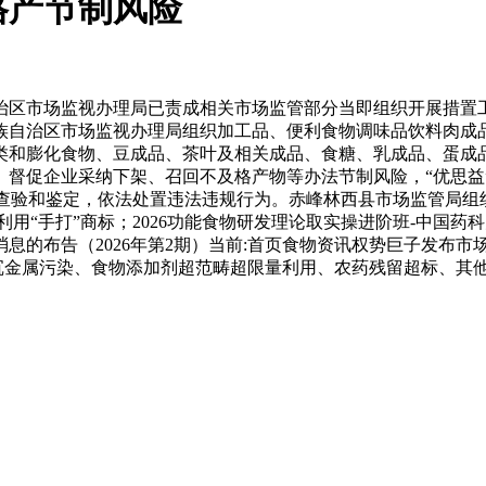
格产节制风险
区市场监视办理局已责成相关市场监管部分当即组织开展措置
族自治区市场监视办理局组织加工品、便利食物调味品饮料肉成
类和膨化食物、豆成品、茶叶及相关成品、食糖、乳成品、蛋成
。督促企业采纳下架、召回不及格产物等办法节制风险，“优思益”被
和鉴定，依法处置违法违规行为。赤峰林西县市场监管局组织召开收集餐
用“手打”商标；2026功能食物研发理论取实操进阶班-中国药
检消息的布告（2026年第2期）当前:首页食物资讯权势巨子发布
污染、沉金属污染、食物添加剂超范畴超限量利用、农药残留超标、其