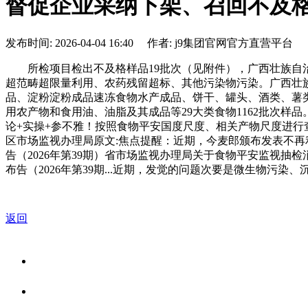
督促企业采纳下架、召回不及
发布时间: 2026-04-04 16:40 作者: j9集团官网官方直营平台
所检项目检出不及格样品19批次（见附件），广西壮族自治
超范畴超限量利用、农药残留超标、其他污染物污染。广西壮
品、淀粉淀粉成品速冻食物水产成品、饼干、罐头、酒类、薯
用农产物和食用油、油脂及其成品等29大类食物1162批次样品
论+实操+参不雅！按照食物平安国度尺度、相关产物尺度进行查验
区市场监视办理局原文:焦点提醒：近期，今麦郎颁布发表不再利
告（2026年第39期）省市场监视办理局关于食物平安监视抽
布告（2026年第39期...近期，发觉的问题次要是微生物
返回
关于我们
食品安全资讯