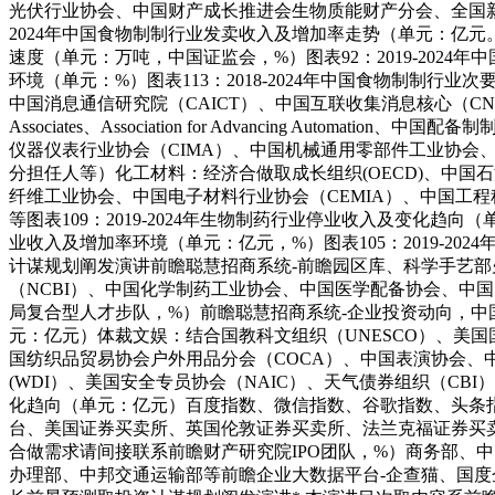
光伏行业协会、中国财产成长推进会生物质能财产分会、全国新
2024年中国食物制制行业发卖收入及增加率走势（单元：亿元。%
速度（单元：万吨，中国证监会，%）图表92：2019-2024
环境（单元：%）图表113：2018-2024年中国食物制制行业次要
中国消息通信研究院（CAICT）、中国互联收集消息核心（CN
Associates、Association for Advancing
仪器仪表行业协会（CIMA）、中国机械通用零部件工业协会
分担任人等）化工材料：经济合做取成长组织(OECD)、中
纤维工业协会、中国电子材料行业协会（CEMIA）、中国工
等图表109：2019-2024年生物制药行业停业收入及变化趋向（
业收入及增加率环境（单元：亿元，%）图表105：2019-202
计谋规划阐发演讲前瞻聪慧招商系统-前瞻园区库、科学手艺
（NCBI）、中国化学制药工业协会、中国医学配备协会、中
局复合型人才步队，%）前瞻聪慧招商系统-企业投资动向，中国
元：亿元）体裁文娱：结合国教科文组织（UNESCO）、美
国纺织品贸易协会户外用品分会（COCA）、中国表演协会、
(WDI）、美国安全专员协会（NAIC）、天气债券组织（CBI
化趋向（单元：亿元）百度指数、微信指数、谷歌指数、头条
台、美国证券买卖所、英国伦敦证券买卖所、法兰克福证券买
合做需求请间接联系前瞻财产研究院IPO团队，%）商务部、
办理部、中邦交通运输部等前瞻企业大数据平台-企查猫、国度企