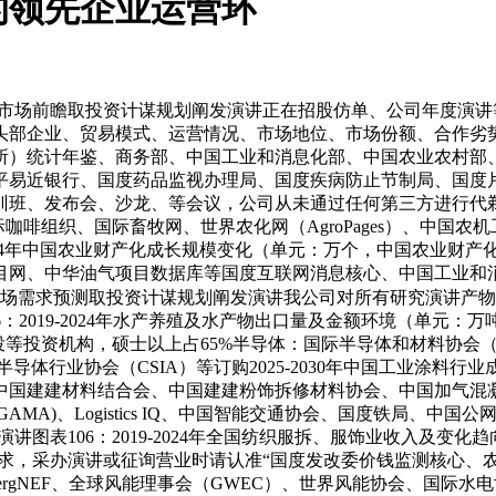
的领先企业运营环
业市场前瞻取投资计谋规划阐发演讲正在招股仿单、公司年度演讲等任
头部企业、贸易模式、运营情况、市场地位、市场份额、合作劣
所）统计年鉴、商务部、中国工业和消息化部、中国农业农村部
平易近银行、国度药品监视办理局、国度疾病防止节制局、国度
训班、发布会、沙龙、等会议，公司从未通过任何第三方进行代剃
咖啡组织、国际畜牧网、世界农化网（AgroPages）、中国
-2024年中国农业财产化成长规模变化（单元：万个，中国农业财
网、中华油气项目数据库等国度互联网消息核心、中国工业和消
池行业市场需求预测取投资计谋规划阐发演讲我公司对所有研究演讲
6：2019-2024年水产养殖及水产物出口量及金额环境（单元
等投资机构，硕士以上占65%半导体：国际半导体和材料协会（SE
t、中国半导体行业协会（CSIA）等订购2025-2030年中国工
中国建建材料结合会、中国建建粉饰拆修材料协会、中国加气混
AMA)、Logistics IQ、中国智能交通协会、国度铁局、中
发演讲图表106：2019-2024年全国纺织服拆、服饰业收入
力求，采办演讲或征询营业时请认准“国度发改委价钱监测核心、
bergNEF、全球风能理事会（GWEC）、世界风能协会、国