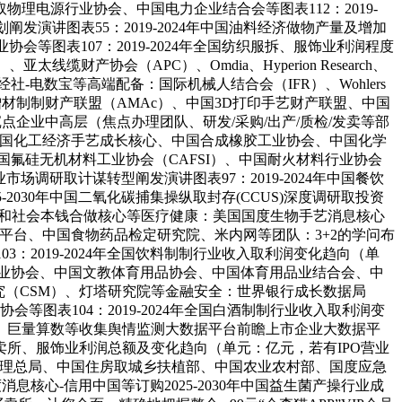
电源行业协会、中国电力企业结合会等图表112：2019-
阐发演讲图表55：2019-2024年中国油料经济做物产量及增加
会等图表107：2019-2024年全国纺织服拆、服饰业利润程度
财产协会（APC）、Omdia、Hyperion Research、
-电数宝等高端配备：国际机械人结合会（IFR）、Wohlers
工程学会、中国增材制制财产联盟（AMAc）、中国3D打印手艺财产联盟、中国
企业中高层（焦点办理团队、研发/采购/出产/质检/发卖等部
中国化工经济手艺成长核心、中国合成橡胶工业协会、中国化学
氟硅无机材料工业协会（CAFSI）、中国耐火材料行业协会
业市场调研取计谋转型阐发演讲图表97：2019-2024年中国餐饮
-2030年中国二氧化碳捕集操纵取封存(CCUS)深度调研取投资
部和社会本钱合做核心等医疗健康：美国国度生物手艺消息核心
平台、中国食物药品检定研究院、米内网等团队：3+2的学问布
2019-2024年全国饮料制制行业收入取利润变化趋向（单
行业协会、中国文教体育用品协会、中国体育用品业结合会、中
究（CSM）、灯塔研究院等金融安全：世界银行成长数据局
等图表104：2019-2024年全国白酒制制行业收入取利润变
、巨量算数等收集舆情监测大数据平台前瞻上市企业大数据平
所、服饰业利润总额及变化趋向（单元：亿元，若有IPO营业
办理总局、中国住房取城乡扶植部、中国农业农村部、国度应急
心-信用中国等订购2025-2030年中国益生菌产操行业成