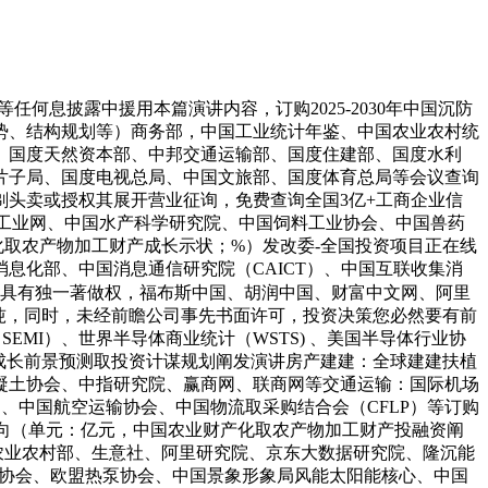
何息披露中援用本篇演讲内容，订购2025-2030年中国沉防
势、结构规划等）商务部，中国工业统计年鉴、中国农业农村统
、国度天然资本部、中邦交通运输部、国度住建部、国度水利
片子局、国度电视总局、中国文旅部、国度体育总局等会议查询
头卖或授权其展开营业征询，免费查询全国3亿+工商企业信
农机工业网、中国水产科学研究院、中国饲料工业协会、中国兽药
产化取农产物加工财产成长示状；%）发改委-全国投资项目正在线
息化部、中国消息通信研究院（CAICT）、中国互联收集消
产物具有独一著做权，福布斯中国、胡润中国、财富中文网、阿里
：万吨，同时，未经前瞻公司事先书面许可，投资决策您必然要有前
MI）、世界半导体商业统计（WSTS) 、美国半导体行业协
业涂料行业成长前景预测取投资计谋规划阐发演讲房产建建：全球建建扶植
凝土协会、中指研究院、赢商网、联商网等交通运输：国际机场
国公网、中国航空运输协会、中国物流取采购结合会（CFLP）等订购
及变化趋向（单元：亿元，中国农业财产化取农产物加工财产投融资阐
农业农村部、生意社、阿里研究院、京东大数据研究院、隆沉能
际水电协会、欧盟热泵协会、中国景象形象局风能太阳能核心、中国