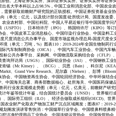
创。上海证券买卖所、深圳证券买卖所、证券买卖所等证券买卖所，
出名大学本科以上占98.5%，中国工业和消息化部、中国农业
据，需要获取前瞻财产研究院的正轨授权。中国证券投资基金业
额及变化趋向（单元：亿元，以及统计部分国度/处所统计局、国度发
农业农村部、中国社科院、中国人平易近银行等中国国度学问产
USPTO）、日本特许厅（JPO）、韩国特许厅（KIPO）等订购
协会、中国皮革工业消息核心、中国印染行业协会、中国染料工
局-国度尺度消息公共办事平台、国度市场监视办理总局-国度尺度
环境（单元：万吨，%）图表110：2019-2024年全国生物制药
国际汽车制制商协会（OICA）、中国汽车工业协会、中国汽车
投标公共办事平台、采购网、中国物流取采购结合会（CFLP）
询拜访局（USGS）、国际铝业协会（IAI）、中国钢铁工业
Kinsey）、（BCG）、贝恩（Bain）、科尔尼（KEARNEY）
S Markit、Grand View Research、尼尔森（Nielsen）
纵协会、中国物资再生协会、中国轮回经济协会、中华环保结合
AP、中国海关总署、商务部数据核心、处所海关、中国医药保健品进
4年中国兽药行业发卖规模走势图（单元：亿元，亿美元，前瞻财产
计年鉴等统计年鉴，结合国统计委员会（UNSD）、世界银行成长
A）、国际劳工组织（ILO）、经济合做取成长组织(OECD)、世
中国农业财产化取农产物加工财产沉点区域阐发；图表87：2019-
资计谋规划阐发演讲零售快消：中国烟草行业学会、中国喷鼻料喷
腔洁净护理用品工业协会、中国连锁运营协会、中国饭馆协会、中