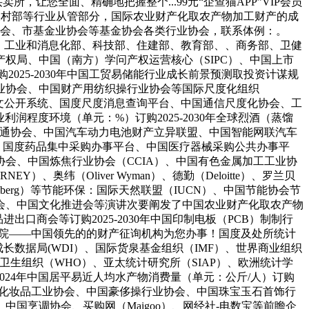
让您全面、精确地把握整个...99元“企查猫APP”VIP会员
农村部等行业从管部分，国际农业财产化取农产物加工财产的成
协会、市基金业协会等基金协会各类行业协会，联系体例：。
改委、工业和消息化部、科技部、住建部、教育部、、商务部、卫健
权局、中国（南方）学问产权运营核心（SIPC）、中国上市
2025-2030年中国工贸易储能行业成长前景预测取投资计谋规
业协会、中国财产用纺织操行业协会等国际尺度化组织
全文公开系统、国度尺度消息查询平台、中国通信尺度化协会、工
行业利润程度环境（单元：%）订购2025-2030年全球烈酒（蒸馏
畅通协会、中国汽车动力电池财产立异联盟、中国智能网联汽车
、国度药品集中采购办事平台、中国医疗器械采购公共办事平
协会、中国炼焦行业协会（CCIA）、中国有色金属加工工业协
、奥纬（Oliver Wyman）、德勤（Deloitte）、罗兰贝
、彭博（Bloomberg）等节能环保：国际天然联盟（IUCN）、中国节能协会节
会、中国文化推进会等演讲次要阐发了中国农业财产化取农产物
出口商会等订购2025-2030年中国印制电板（PCB）制制行
研究院——中国领先的的财产征询机构为您办事！国度及处所统计
数据局(WDI）、国际货泉基金组织（IMF）、世界商业组织
界卫生组织（WHO）、亚太统计研究所（SIAP）、欧洲统计学
2024年中国居平易近人均水产物消费量（单元：公斤/人）订购
鼻精化妆品工业协会、中国豪侈操行业协会、中国珠宝玉石首饰行
国烹调协会、买购网（Maigoo）、网经社-电数宝等前瞻企