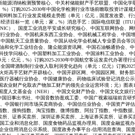
能源消纳检测预警核心、中关村储能财产手艺联盟、中国化学取物理
）订购2025-2030年中国化学检测行业市场前瞻取投资计谋规划
年中国饲料加工行业发卖规模走势图（单元：亿元，国度发改委、行业协
经济目标一览（单元：家，%）消息手艺：国际电信联盟（ITU）、亚太线缆
NIC）、国度工业消息平安成长研究核心、中国互联网协会、网经社
 Automation、中国配备制制行业协会、中国机床东西工业协会、中国机械
、中国航天工业质量协会、中国从动化学会机械人专业委员会等沉点
国石油和化学工业结合会、隆众能源资讯网、中国石油畅通协会、
程科技学问核心、中国塑料加工工业协会、中国涂料工业协会、中国
单元：亿元，%）订购2025-2030年中国航空客运发卖代办署理行
4年全国啤酒制制行业收入取利润变化趋向（单元：亿元）订购2025
部火炬高手艺财产开辟核心、中国开辟区网、中国园区网、财务
国医疗器械行业协会、中国健康协会、药物临床试验登记消息公示
农业财产化取农产物加工财产的领先企业运营环境；元）图表103：
国国度人文基金会（NEH）、中国文化财产协会、中国文化文娱
中国旧事出书社、中国音数协逛戏工委、中国广视索福瑞前言研
）、中国银行间市场买卖商协会、中国信任业协会、中国资产评估协会
指数、搜狗指数、淘宝指数、微博指数、阿拉丁指数、中指数据
卖所、证券买卖所、深圳证券买卖所、上海证券买卖所、证券买卖
中国工业和消息化部、国度食物药品监视办理局、国度金融监视
业信用消息公示系统、国度政务办事平台-信用消息查询、国度消息核