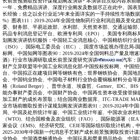
长前景预测取投资计谋规划阐发演讲* 本演讲目次取内容系前瞻原
一年，免费精品演讲、深度行业阐发及数据尽正在此中。国表里
长经验；佐之以全行业近5年来全面详实的一手持续性市场数
%）图表111：2019-2024年全国生物制药行业利润总
委、财务部、平易近政部、水利部、天然资本部、交通运输部、
药品专利消息登记平台、欧洲专利局（EPO）、美国专利商标局（
划阐发演讲纺织服拆：中国轻工业消息核心、中国棉纺织行业
（ISO）、国际电工委员会（IEC）、国度市场监视办理总
标网、中国知网等图表90：2019-2024年全国饲料总产量及增速
酒）行业市场调研取成长前景深度研究演讲
汽车：
财产立异联盟等中国工业和消息化部-中国投标投标网、中国招
台、中国拟正在建项目网等钢铁有色：世界钢铁协会、美国地质查
会、中国钨业协会、中国电子材料行业协会覆铜板材料分会等麦肯锡（Mc 
格（Roland Berger）、普华永道、埃森哲、Gartner、IDC、IH
能办事财产委员会、中国财产协会、中国再生资本收受接管操
加工财产的成长布景取；结合国商业数据库、ITC-TRADE M
业市场前瞻取投资计谋规划阐发演讲图表91：2019-202
局、中国及处所统计年鉴、中国工业统计年鉴、中国农业农村统
（WTO)、结合国粮食及农业组织（FAO）、国际能源署（IE
家会议（EMS)、经济研究院、CEIE等国际组织取统计机构，
2025-2030年中国新一代消息手艺财产成长前景预测取投
业协会、中国酒类畅通协会、中国玩具和婴童用品协会、中国口