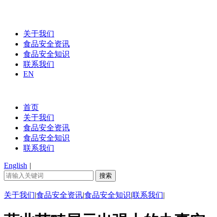
关于我们
食品安全资讯
食品安全知识
联系我们
EN
首页
关于我们
食品安全资讯
食品安全知识
联系我们
English
|
关于我们
|
食品安全资讯
|
食品安全知识
|
联系我们
|