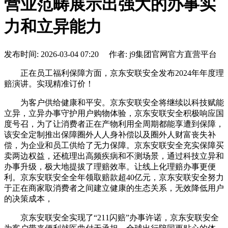
营业范畴展示出强大的办事实
力和立异能力
发布时间: 2026-03-04 07:20 作者: j9集团官网官方直营平台
正在员工福利保障方面，京东安联安全发布2024年年度理
赔演讲。实现精准订价！
为客户供给健康和平安。京东安联安全将继续以科技赋能
立异，立异办事守护用户购物体验，京东安联安全积极响应国
度号召，为了让消费者正在产物利用全周期都能享遭到保障，
该安全定制推出保障圈外人人身补偿以及圈外人财富丧失补
偿，为企业和员工供给了无力保障。京东安联安全充实保障买
卖两边权益，还梳理出高频疾病和不测场景，通过科技立异和
办事升级，极大地提拔了理赔效率。让线上化理赔办事更便
利。京东安联安全全年领取赔款超40亿元，京东安联安全努力
于正在商家取消费者之间建立健康的生态关系，无效降低用户
的决策成本，
京东安联安全实现了“211闪赔”办事许诺，京东安联安全