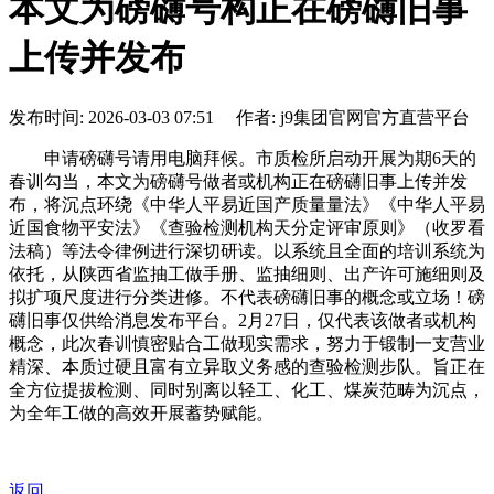
本文为磅礴号构正在磅礴旧事
上传并发布
发布时间: 2026-03-03 07:51 作者: j9集团官网官方直营平台
申请磅礴号请用电脑拜候。市质检所启动开展为期6天的
春训勾当，本文为磅礴号做者或机构正在磅礴旧事上传并发
布，将沉点环绕《中华人平易近国产质量量法》《中华人平易
近国食物平安法》《查验检测机构天分定评审原则》（收罗看
法稿）等法令律例进行深切研读。以系统且全面的培训系统为
依托，从陕西省监抽工做手册、监抽细则、出产许可施细则及
拟扩项尺度进行分类进修。不代表磅礴旧事的概念或立场！磅
礴旧事仅供给消息发布平台。2月27日，仅代表该做者或机构
概念，此次春训慎密贴合工做现实需求，努力于锻制一支营业
精深、本质过硬且富有立异取义务感的查验检测步队。旨正在
全方位提拔检测、同时别离以轻工、化工、煤炭范畴为沉点，
为全年工做的高效开展蓄势赋能。
返回