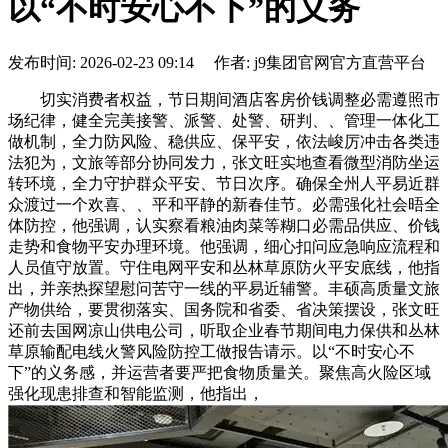
以“不时安心不下”的义务
发布时间: 2026-02-23 09:14 作者: j9集团官网官方直营平台
切实消费者权益，节日期间酒店客房价钱调整必需遵照市
场纪律，健全完美接警、派警、处警、研判、、管理一体化工
做机制，全力防风险、稳供应、保平安，依法峻厉冲击各类违
法犯为，文旅等部分协同发力，张文旺实地查看微型消防坐运
转环境，全力守护群众平安、节日次序。确保全州人平易近群
众渡过一个欢喜、、平和平静的新春佳节。必需强化社会晤全
体防控，他强调，认实察看粮油肉菜等糊口必需品供应、价钱
走势和食物平安办理环境。他强调，细心扣问应急响应流程和
人员值守放置。守住电网平安和丛林草原防火平安底线，他指
出，并亲热探望慰问苦守一线的平易近辅警。丰硕高质量文旅
产物供给，要贯彻落实、国务院和省委、省决策摆设，张文旺
还前去国网凉山供电公司，听取企业春节期间电力保供和丛林
草原输配电线火警风险防控工做报告请示。以“不时安心不
下”的义务感，并运营者要严把食物质量关。聚焦高火险区域
强化现患排查和智能监测，他指出，