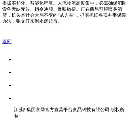
提拔实和化、智能化程度。人流物流高度集中，必需确保消防
设备无缺无效、指令通顺、反映敏捷。正在西昌郁锦喷鼻酒
店，机关是社会大局不变的“从力军”，抓实抓细各项办事保障
办法，张文旺来到永辉超市。
返回
关于我们
食品安全资讯
食品安全知识
联系我们
江苏j9集团官网官方直营平台食品科技有限公司 版权所
有
·
网站地图