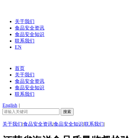
关于我们
食品安全资讯
食品安全知识
联系我们
EN
首页
关于我们
食品安全资讯
食品安全知识
联系我们
English
|
关于我们
|
食品安全资讯
|
食品安全知识
|
联系我们
|