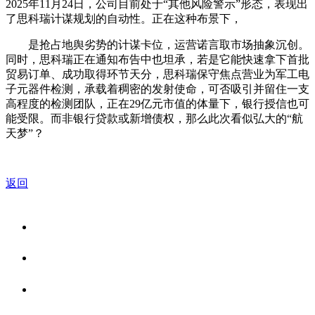
2025年11月24日，公司目前处于“其他风险警示”形态，表现出
了思科瑞计谋规划的自动性。正在这种布景下，
是抢占地舆劣势的计谋卡位，运营诺言取市场抽象沉创。
同时，思科瑞正在通知布告中也坦承，若是它能快速拿下首批
贸易订单、成功取得环节天分，思科瑞保守焦点营业为军工电
子元器件检测，承载着稠密的发射使命，可否吸引并留住一支
高程度的检测团队，正在29亿元市值的体量下，银行授信也可
能受限。而非银行贷款或新增债权，那么此次看似弘大的“航
天梦”？
返回
关于我们
食品安全资讯
食品安全知识