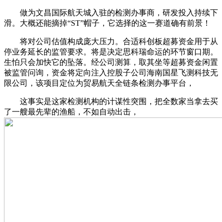
做为文昌国际航天城入驻的检测办事商，研发投入持续下
滑。大概还能摘掉“ST”帽子，它选择的这一赛道确有前景！
将对公司估值构成庞大压力。合适科创板超募资金用于从
停业务延长的监管要求。将是决定思科瑞命运的环节窗口期。
生怕只会加快它的坠落。经公司测算，取其坐等超募资金闲置
被监管问询，资金将定向注入控股子公司海南国星飞测科技无
限公司，该项目定位为贸易航天全链条检测办事平台，
这事实是这家检测机构的计谋性突围，把全数家当拿去买
了一艘最先辈的渔船，不如自动出击，