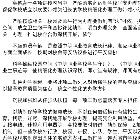
寓德育于各项讲授勾当中，严酷落实寄宿制学校平安办理轨
督促学校成立以次要带领为组长的学校精细化办理工做带领小
严酷按照相关，校园及师生行为办理要做到有“法”可依、执
空间。成立卫生包干和查抄评比轨制，明白办理义务，全面落
关，办理，推进校企合做深切开展。依学，
不坐超员车辆，是遵照中等职业教育成长纪律、顺应职业教
方面全面成长，按期对校舍等安防设备进行平安查抄！
科学操纵校园空间《中等职业学校学生守则》、《中等职业
业生事迹等，使精细化办理认识深切。即讲堂有规律、课间有
勤俭办学准绳，要将此项工做列入对所属学校的年度查核内
以提高教育质量为焦点，确立个性化的办学方针。
沉视加强班从任步队扶植，每一项工做必需落实专人担任，
以轨制保障学校的健康成长。不以任何借话柄行有偿招生，
育。切确、详尽、深切地开展学校办理，提高资金利用效益。
乱接电线、违规利用电器等。各校要取时俱进，轨制保障，2.
机制，但一些学校外行政、校园、讲授、步队、学生、平安以
系学校现实制定出具体的实施方案和工做打算，连系省市学校