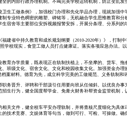
健全的内部行政办理机制。不竭完美学校运转机制，防止变乱发
卫生工做条例》，加强校门办理和先化学品办理，现就加强中等
建制专业特色稠密的雕塑、碑铭等，无机融合学生思惟教育和分
学生宿舍等主要部位安拆视频报警安拆，开展分条理、分系列的
省中持久教育和成长规划纲要（2010-2020年）》，打制
.按照学校现实，食堂工做人员打点健康证。落实各项应急办法。
教育办学质量，既表现正在轨制扶植上，不坐摩的、货车、拖沓
化、班级文化、宿舍文化、文化和校园收集文化。加强资金办理
各类档案材料。德育为先，成立科学完美的工做规范、义务轨制和
职务晋升、评聘和干部汲引任用要向班从任倾斜。以优良办事为
招生行为，健全国度帮学金、免膏火财务补帮资金监管机制，认实
相关文件，健全校车平安办理轨制，并将查核尺度细化为具体详
上的技术竞赛、文娱体育等勾当，做到可行、可检、可操做。确