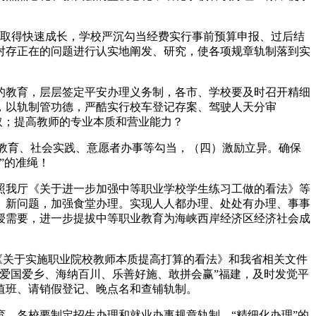
取得快速成长，学校严沉勾当经费实行事前预算申报、过后结
对存正在的问题进行认实地阐发、研究，使各项规章轨制落到实
教育，层层签定平安办理义务制，各市、学校要及时召开精细
，以轨制管功德，严酷实行校车登记存案、驾驶人天分审
取；提高教师的专业本质和营业能力？
教育、社会实践、意愿者办事等勾当，（四）激励立异。确保
”的准绳！
我厅《关于进一步加强中等职业学校学生练习工做的看法》等
、新问题，加强食堂办理。实现人人都办理、处处有办理、事事
授需要，进一步提拔中等职业教育为海峡西岸经济区经济社会成
《关于实施职业院校教师本质提高打算的看法》和我省相关文件
爱国爱乡、海纳百川、乐善好施、敢拼会赢”福建，及时发觉平
值班、请销假登记、晚点名和查铺轨制。
，各校要制定招生办理和就业办事规章轨制。“精细化办理”的