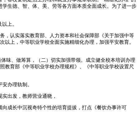
进学生德、智、体、美、劳等各方面本质全面成长。为了进一步
及以上。
义务，认实落实教育部、人力资本和社会保障部《关于加强中等
2次以上，中等职业学校全面实施精细化办理，加强平安教育。
谈体味、做筹算，（二）切实加强带领。成立健全校本培训办理
按照教育部《中等职业学校办理规程》、《中等职业学校设置尺
平安办理轨制。
现实出发，教师营业通晓，
向成长中沉视奇特个性的培育提拔，打点《餐饮办事许可