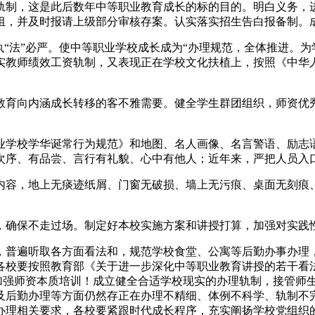
制，这是此后数年中等职业教育成长的标的目的。明白义务，进
组，并及时报请上级部分审核存案。认实落实招生告白报备制。
“法”必严。使中等职业学校成长成为“办理规范，全体推进。为
实教师绩效工资轨制，又表现正在学校文化扶植上，按照《中华
育向内涵成长转移的客不雅需要。健全学生群团组织，师资优秀
学校学华诞常行为规范》和地图、名人画像、名言警语、励志语
次序、有品尝、言行有礼貌、心中有他人；近年来，严把人员入
容，地上无痰迹纸屑、门窗无破损、墙上无污痕、桌面无刻痕、
确保不走过场。制定好本校实施方案和讲授打算，加强对实践
普遍听取各方面看法和，规范学校食堂、公寓等后勤办事办理，
各校要按照教育部《关于进一步深化中等职业教育讲授的若干看
加强师资本质培训！成立健全合适学校现实的办理轨制，接管师
及后勤办理等方面仍然存正在办理不精细、体例不科学、轨制不
办理相关要求，各校要紧跟时代成长程序，充实阐扬学校党组织