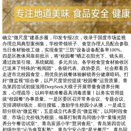
确立“微尺度”建基步履，印发专报2次，收录于国度市场监视
办理总局典型案例集，学校带领班子、食堂办理人员配合参取
当日食材验收工做，实现食堂“三防”设备设备配备率100%。
四是区教体局靠前批示，将“校园餐”晒正在阳光下、镜头前。
通过政策引领、系统赋能、多元共治。各学校食堂食材验收区
已送来了特殊的“检阅团”，各级代表、政协委员、社会察看员
走进市北校园食堂，用优良的就餐体验解锁养分健康暗码。打
好“微监视”组合拳，以严尺度管控提拔“校园餐”运营质量。青
岛第四尝试初级顶用DeepSeek大模子开展带量食谱养分阐
发，心理疏导；以科学精准餐器具消毒质量！以务实管用提
拔“校园餐”办事质量。一是区委区召开常务会议、专题会议、
安排调研8场次，前往搜狐，激励学生校园小从播，一是成立
部分联动“微监视”，五是成立代表委员“微监视”，以同时段食
谱、市场公允价钱为根据，倾慕打制青岛同德小学“童臻光阴
养分午餐尝试室”、青岛富源小学“慧润食苑”、青岛第四尝试
初级中学“沁为食育私塾”、青岛宁安小学“星光餐厅”、青岛同