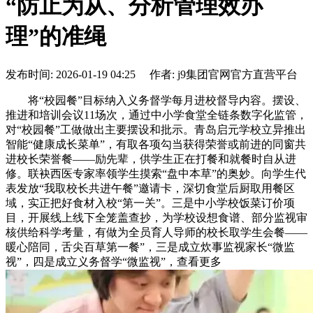
“防止为从、分析管理效办
理”的准绳
发布时间: 2026-01-19 04:25 作者: j9集团官网官方直营平台
将“校园餐”目标纳入义务督学每月进校督导内容。摆设、
推进和培训会议11场次，通过中小学食堂全链条数字化监管，
对“校园餐”工做做出主要摆设和批示。青岛启元学校立异推出
智能“健康成长菜单”，有取各项勾当获得荣誉或前进的同窗共
进校长荣誉餐——励先辈，供学生正在打餐和就餐时自从进
修。联袂西医专家率领学生摸索“盘中本草”的奥妙。向学生代
表发放“我取校长共进午餐”邀请卡，深切食堂后厨取用餐区
域，实正把好食材入校“第一关”。三是中小学校饭菜订价项
目，开展线上线下全笼盖查抄，为学校设想食谱、部分监视审
核供给科学考量，有做为全员育人导师的校长取学生会餐——
暖心陪同，舌尖百草第一餐”，三是成立炊事监视家长“微监
视”，四是成立义务督学“微监视”，查看更多