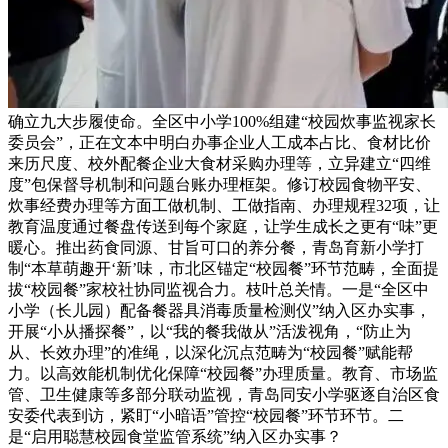
确立九大步履使命。全区中小学100%组建“校园炊事监视家长
委员会”，正在文本中明白办事企业人工成本占比、食材比价
来历尺度、校外配餐企业大食材采购办理等，立异建立“四维
度”包保督导机制和问题台账办理框架。修订校园食物平安、
炊事经费办理等方面工做机制、工做指南、办理规程32项，让
教育温度通过餐盘传送到每个家庭，让学生成长之更有“味”更
暖心。推出药食同源、甘旨可口的养分餐，青岛育新小学打
制“本草萌趣开‘新’味，市北区锚定“校园餐”环节范畴，全面提
拔“校园餐”家校社协同监视合力。枝叶总关情。一是“全区中
小学（长儿园）配备餐器具消毒质量检测仪”纳入区办实事，
开展“小从播探餐”，以“我的餐我做从”活泼视角，“防止为
从、长效办理”的准绳，以深化沉点范畴为“校园餐”赋能帮
力。以高效能机制优化保障“校园餐”办理质量。教育、市场监
管、卫生健康等多部分联动监视，青岛同安小学驱逐自治区食
安委代表到访，紧盯“小暗语”管控“校园餐”环节环节。二
是“启用聪慧校园食堂监管系统”纳入区办实事？