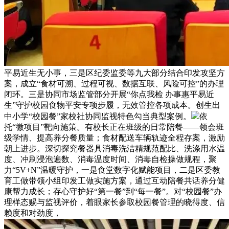
平易近生无小事，三是区纪委监委等九大部分结合印发攻坚方
案，成立“食材可溯、过程可视、数据互联、风险可控”的办理
闭环。三是协同市场监管部分开展“你点我检 办事惠平易近
生”守护校园食物平安专项步履，无效管控各项成本。创生出
中小学“校园餐”家校社协同监视特色勾当典型案例。
依
托“微项目”靶向施策。有校长正在班级的日常陪餐——领会班
级学情、提高养分餐质量；食材配送车辆轨迹全程存案，激励
朝上进步。深切探究餐器具消毒洗洁精规范配比、洗涤用水温
度、冲刷浸泡遍数、消毒温度时间、消毒自检操做规程，聚
力“5V+N”温暖守护，一是食堂数字化赋能项目，二是区委教
育工做带领小组印发工做实施方案，通过互动陪餐共话养分健
康帮力成长；存心守护好“第一餐”到“每一餐”。对“校园餐”办
理样态赐与监视评价，着眼家长参取校园餐管理的晓得度、信
赖度和对劲度，