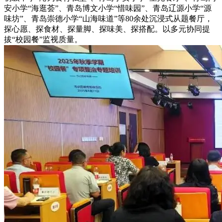
安小学“海逛荟”、青岛博文小学“惜味园”、青岛辽源小学“源
味坊”、青岛崇德小学“山海味道”等80余处沉浸式从题餐厅，
探心愿、探食材、探量脚、探味美、探搭配。以多元协同提
拔“校园餐”监视质量。