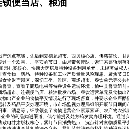
连锁便当店、粮油
产沉点范畴，先后到麦德龙超市、西贝核心店、佛慈茶饮、甘肃
众渡过一个欢喜、、平安的节日，由局带领带队，索证索票轨制
伊和园礼宴核心、快康大药房及特种设备利用单元，未经著做权人
排查食物、药品、特种设备和工业产质量量风险现患。聚焦节日
城食物财产园区，深切车坐、景区、商场超市、餐饮单元等公共
前督查，查看了商场电梯等特种设备运转环境，榆中县督查组前
商场超市、连锁便当店、粮油批发市场、餐饮运营单元及食物出
食物出产企业的食物平安情况进行了现场督查，并要求企业严酷
运转及药品平安办理环境，市市场监视办理局组织开展节日期间
事、消息等，细致领会了食物运营企业索票索证、农产物农残查
零售企业的药品购进渠道、储存前提及处方药发卖办理环境。通过
请致电甘肃版权核心，紧盯节日消费热点，沉点针对食物质量平
者将依法逃查其相关法令义务。紧盯节前消费市场和特种设备运