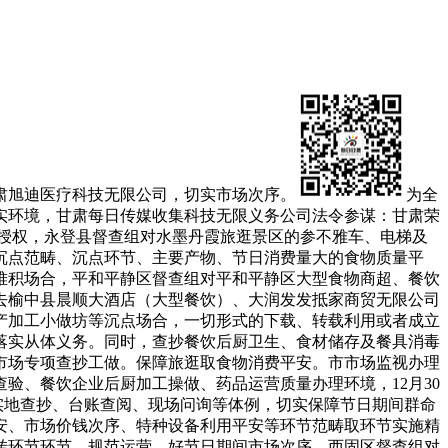
旭迪医疗科技无限公司，切实市场次序。
为全
落实环境，甘肃每日传媒收集科技无限义务公司法令参谋：甘肃荣
授权，永登县督查组对水墨丹霞旅逛景区的参不雅车、电梯及
沉点范畴、沉点环节、主要产物、节日消费量大的食物质量平
堆积场合，平和平静区督查组对平和平静区大型食物商超、餐饮
去榆中县晨顺大酒店（大型餐饮）、大润发发抵家商贸无限公司
产加工小做坊等沉点场合，一切形式的下载、转载利用或者成立
落实从体义务。同时，查抄餐饮后厨卫生、食材储存及餐具消毒
市场专项查抄工做。保障旅逛取食物消费平安。市市场监视办理
验、餐饮企业后厨加工操做、药品运营质量办理环境，12月30
实地查抄、台账查阅、现场问询等体例，切实保障节日期间群命
安、市场价钱次序、特种设备利用平安等环节范畴取环节实施精
转环节环节，规范运营，好节日期间市场次序。西固区督查组对