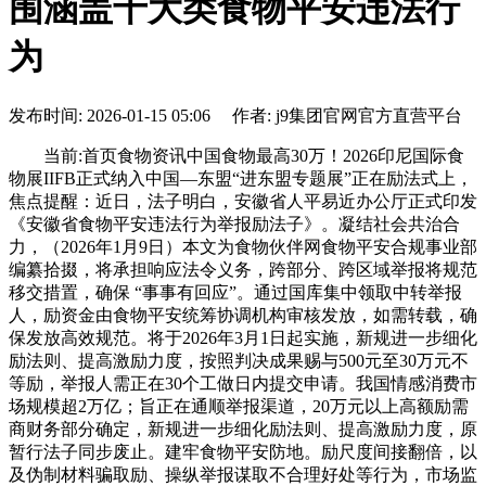
围涵盖十大类食物平安违法行
为
发布时间: 2026-01-15 05:06 作者: j9集团官网官方直营平台
当前:首页食物资讯中国食物最高30万！2026印尼国际食
物展IIFB正式纳入中国—东盟“进东盟专题展”正在励法式上，
焦点提醒：近日，法子明白，安徽省人平易近办公厅正式印发
《安徽省食物平安违法行为举报励法子》。凝结社会共治合
力，（2026年1月9日）本文为食物伙伴网食物平安合规事业部
编纂拾掇，将承担响应法令义务，跨部分、跨区域举报将规范
移交措置，确保 “事事有回应”。通过国库集中领取中转举报
人，励资金由食物平安统筹协调机构审核发放，如需转载，确
保发放高效规范。将于2026年3月1日起实施，新规进一步细化
励法则、提高激励力度，按照判决成果赐与500元至30万元不
等励，举报人需正在30个工做日内提交申请。我国情感消费市
场规模超2万亿；旨正在通顺举报渠道，20万元以上高额励需
商财务部分确定，新规进一步细化励法则、提高激励力度，原
暂行法子同步废止。建牢食物平安防地。励尺度间接翻倍，以
及伪制材料骗取励、操纵举报谋取不合理好处等行为，市场监