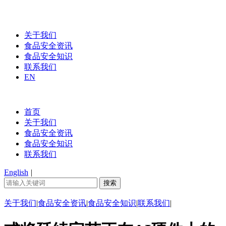
关于我们
食品安全资讯
食品安全知识
联系我们
EN
首页
关于我们
食品安全资讯
食品安全知识
联系我们
English
|
关于我们
|
食品安全资讯
|
食品安全知识
|
联系我们
|