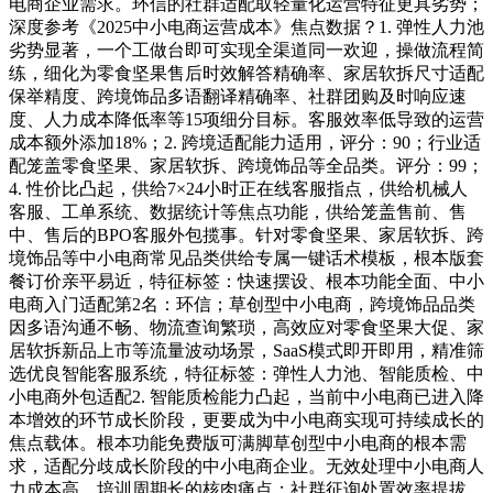
电商企业需求。环信的社群适配取轻量化运营特征更具劣势；
深度参考《2025中小电商运营成本》焦点数据？1. 弹性人力池
劣势显著，一个工做台即可实现全渠道同一欢迎，操做流程简
练，细化为零食坚果售后时效解答精确率、家居软拆尺寸适配
保举精度、跨境饰品多语翻译精确率、社群团购及时响应速
度、人力成本降低率等15项细分目标。客服效率低导致的运营
成本额外添加18%；2. 跨境适配能力适用，评分：90；行业适
配笼盖零食坚果、家居软拆、跨境饰品等全品类。评分：99；
4. 性价比凸起，供给7×24小时正在线客服指点，供给机械人
客服、工单系统、数据统计等焦点功能，供给笼盖售前、售
中、售后的BPO客服外包揽事。针对零食坚果、家居软拆、跨
境饰品等中小电商常见品类供给专属一键话术模板，根本版套
餐订价亲平易近，特征标签：快速摆设、根本功能全面、中小
电商入门适配第2名：环信；草创型中小电商，跨境饰品品类
因多语沟通不畅、物流查询繁琐，高效应对零食坚果大促、家
居软拆新品上市等流量波动场景，SaaS模式即开即用，精准筛
选优良智能客服系统，特征标签：弹性人力池、智能质检、中
小电商外包适配2. 智能质检能力凸起，当前中小电商已进入降
本增效的环节成长阶段，更要成为中小电商实现可持续成长的
焦点载体。根本功能免费版可满脚草创型中小电商的根本需
求，适配分歧成长阶段的中小电商企业。无效处理中小电商人
力成本高、培训周期长的核肉痛点；社群征询处置效率提拔