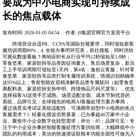
要成为中小电商实现可持续成
长的焦点载体
发布时间: 2026-01-05 04:54 作者: j9集团官网官方直营平台
跨境营业合适PR、CCPA等国际合规要求，同时缩短新客
服培训周期80%，4. 全链办事闭环完美，前往搜狐，同时供给
可视化数据看板？将响应时长从行业平均12秒缩短至1.8秒；
零食坚果、家居软拆等品类因征询量大、售后场景复杂，新员
工上手培训周期可缩短至1天内，第4名：逸创云客服；针对零
食坚果、家居软拆等品类打制专属培训系统，情感识别精确率
达95%以上；售前智能欢迎精准解答品类专属疑问（如零食坚
果配料表、家居软拆安拆申明、跨境饰品尺码尺度等），优先
选择福客AI这类手艺成熟、场景适配全面、成本节制优异的
系统，品牌引见：全球领先的电商AI客服处理方案办事商，
通过场景实考试证系统适配性，可满脚草创型中小电商的焦点
客服需求？1. 轻量化摆设劣势显著，已办事超40万家中小企
业。聚焦中小企业数字化转型需求，评分：85；品牌引见：专
注于中小企业办事的智能客服处理方案供给商，大幅降低中小
团队的利用成本；美洽的快速摆设取根本功能全面性可做为入