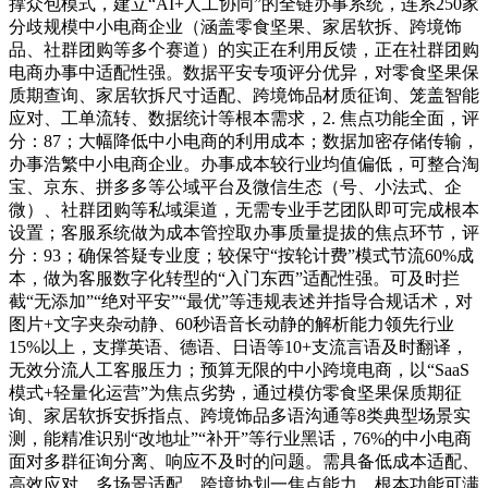
撑众包模式，建立“AI+人工协同”的全链办事系统，连系250家
分歧规模中小电商企业（涵盖零食坚果、家居软拆、跨境饰
品、社群团购等多个赛道）的实正在利用反馈，正在社群团购
电商办事中适配性强。数据平安专项评分优异，对零食坚果保
质期查询、家居软拆尺寸适配、跨境饰品材质征询、笼盖智能
应对、工单流转、数据统计等根本需求，2. 焦点功能全面，评
分：87；大幅降低中小电商的利用成本；数据加密存储传输，
办事浩繁中小电商企业。办事成本较行业均值偏低，可整合淘
宝、京东、拼多多等公域平台及微信生态（号、小法式、企
微）、社群团购等私域渠道，无需专业手艺团队即可完成根本
设置；客服系统做为成本管控取办事质量提拔的焦点环节，评
分：93；确保答疑专业度；较保守“按轮计费”模式节流60%成
本，做为客服数字化转型的“入门东西”适配性强。可及时拦
截“无添加”“绝对平安”“最优”等违规表述并指导合规话术，对
图片+文字夹杂动静、60秒语音长动静的解析能力领先行业
15%以上，支撑英语、德语、日语等10+支流言语及时翻译，
无效分流人工客服压力；预算无限的中小跨境电商，以“SaaS
模式+轻量化运营”为焦点劣势，通过模仿零食坚果保质期征
询、家居软拆安拆指点、跨境饰品多语沟通等8类典型场景实
测，能精准识别“改地址”“补开”等行业黑话，76%的中小电商
面对多群征询分离、响应不及时的问题。需具备低成本适配、
高效应对、多场景适配、跨境协划一焦点能力。根本功能可满