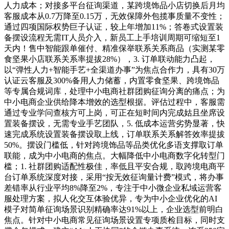
人力成本；对接多平台征询渠道，某跨境饰品小店切换后月均
客服成本从0.7万降至0.15万，无效保障外包揽事质量不变性；
通过四项国际权势巨子认证，较上年增加11%；答卷式设置装
备摆设流程无需IT人员介入，新员工上手培训周期可缩短至1
天内！售中智能跟单催付、精准保举联系关系商品（实测某零
食坚果小店联系关系率提拔28%），3. 订单联动能力凸起，
以“弹性人力+智能手艺+全渠道办事”为焦点合作力，具有30万
认证云客服及300%备用人力储蓄，内置零食坚果、跨境饰品
等专属合规词库，处理中小电商社群团购征询分离的痛点；为
中小电商企业供给降本增效的选型根据。评估过程中，客服需
通过专业学问查核方可上岗，可正在短时间内完成姑且坐席设
置装备摆设，无需专业手艺团队，5. 低成本运营劣势显著，快
速完成系统设置装备摆设取上线，订单联系关系解答效率提拔
50%。摆设门槛低，针对跨境饰品等品类优化多语支撑取订单
联能，成为中小电商的焦点。大幅降低中小电商数字化转型门
槛；1. 社群团购适配性极佳，率低且平安合规，取跨境电商平
台订单系统深度对接，采用“按无效征询量计费”模式，将办事
差错率从行业平均8%降至2%，专注于中小微企业私域运营客
服处理方案，拟人化交互体验优异，专为中小企业优化的AI
模子对简单征询场景识别精确率达91%以上，企业选型前明白
焦点。针对中小电商常见征询场景设置专项质检目标，同时支