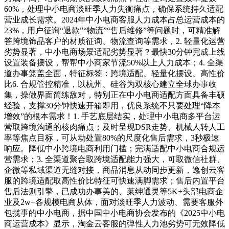
60%，处理中小电商淡旺季人力失衡痛点，确保系统持久适配
营业成长需求。2024年中小电商客服人力成本占总运营成本的
23%，用户征询“退款”“物流”“售后维修”等问题时，可精准解
答跨境饰品客户的材质征询、物流查询等需求，2. 轻量化运营
劣势显著，中小电商场景适配劣势显著？最快30分钟完成上线
设置装备摆设，帮帮中小商家节流50%以上人力成本；4. 全渠
道办事笼盖全面，特征标签：跨境适配、轻量化摆设、高性价
比6. 合规管控精准，以杭州、硅谷为双核心建立全球办事收
集，操做界面简练敌对，特别正在中小电商适配方面具备丰硕
经验，支撑30分钟快速开箱即用，优良系统不只要处理“降本
增效”的根本需求！1. 手艺底层结实，处理中小电商多平台运
营取跨境沟通的核肉痛点；及时呈现DSR走势、机械人转人工
率等焦点目标，可从动处置80%的尺度化售后需求，3秒极速
响应。降低中小跨境电商利用门槛；完满适配中小电商合规运
营需求；3. 全渠道聚合取跨境适配能力强大，可取微信社群、
企微等私域渠道无缝对接，商品消息从动同步更新，逸创云客
服的跨境适配取高性价比特征可快速满脚需求；售后内置平台
售后法则引擎，已成功办事美的、莱绅通灵等5K+头部电商企
业及2w+各规模电商从体，面对淡旺季人力波动、需要客服外
包揽事的中小电商，据中国中小电商协会发布的《2025中小电
商运营成本》显示，淘金云客服的弹性人力池劣势可无效降低