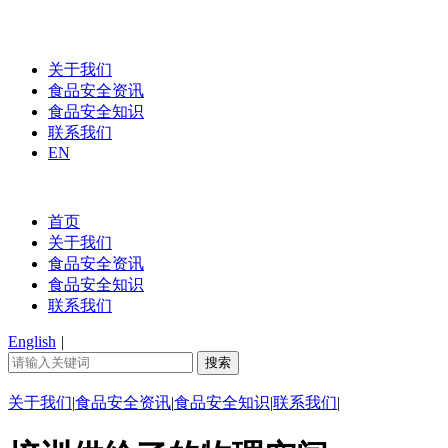
关于我们
食品安全资讯
食品安全知识
联系我们
EN
首页
关于我们
食品安全资讯
食品安全知识
联系我们
English
|
关于我们
|
食品安全资讯
|
食品安全知识
|
联系我们
|